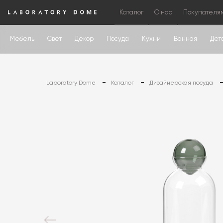
Каталог
О нас
Покупателя
Мебель
Свет
Декор
Посуда
Кухни
Ванная
Дет
Laboratory Dome
Каталог
Дизайнерская посуда