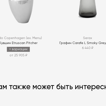
ЗАДАТЬ В
do Copenhagen (ex. Menu)
Serax
Кувшин Etruscan Pitcher
Графин Carafe L Smoky Gre
6 440 ₽
+ вариации
от 25 905 ₽
ам также может быть интерес