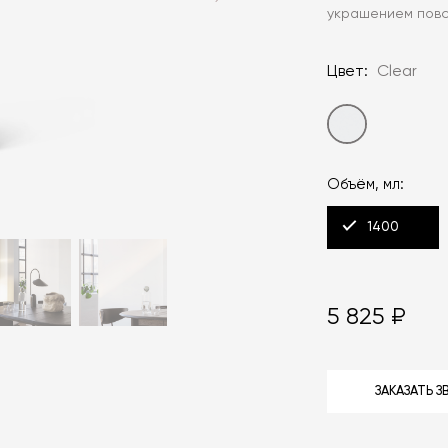
украшением повс
Цвет:
Clear
Объём, мл:
1400
5 825 ₽
ЗАКАЗАТЬ 