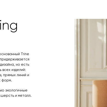
поступления то
любым удобным 
назначения пр
заявку по форм
свяжется с вам
время и дату д
ing
основанный Trine
я придерживается
дизайна, но есть
 всех изделий:
, прямых линий и
 форм.
ько экологичные
 шерсть и металл.