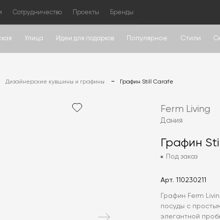
м
Сотрудничество
Проекты
Бренды
Популярное
Стили
ская
Улица
Идеи для подарков
С
Дизайнерские кувшины и графины
Графин Still Carafe
Ferm Living
Дания
Графин Sti
Под заказ
Арт.
110230211
Графин Ferm Livi
посуды с просты
элегантной пробк