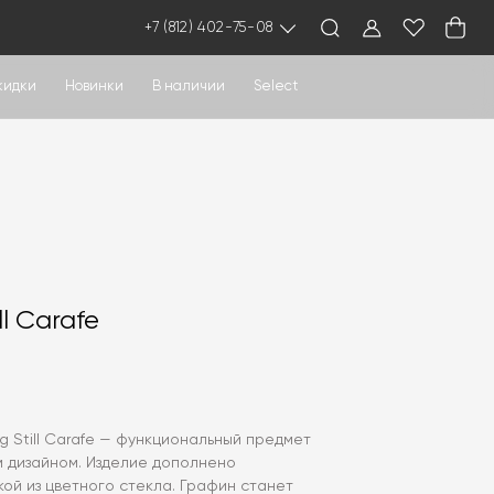
+7 (812) 402-75-08
кидки
Новинки
В наличии
Select
ll Carafe
ng Still Carafe — функциональный предмет
м дизайном. Изделие дополнено
ой из цветного стекла. Графин станет