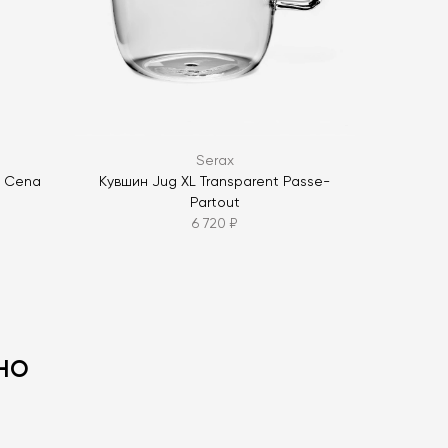
ОПРОС
Serax
y Cena
Кувшин Jug XL Transparent Passe-
Partout
6 720 ₽
но