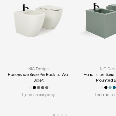
Я согласен с
политикой персональных данных
ЗАДАТЬ ВОПРОС
NIC Design
NIC Desi
ЗАДАТЬ ВОПРОС
Напольное биде Pin Back to Wall
Напольное биде C
Bidet
Mounted B
Цена по запросу
Цена по за