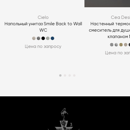
Cielo
Cea Des
Напольный унитаз Smile Back to Wall
Настенный термо
WC
смеситель для душ
клапаном M
Цена по запросу
Цена по за