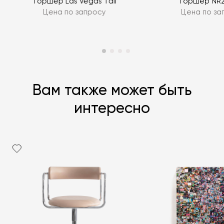
Торшер Las Vegas Tall
Торшер NR2
Цена по запросу
Цена по за
Вам также может быть
интересно