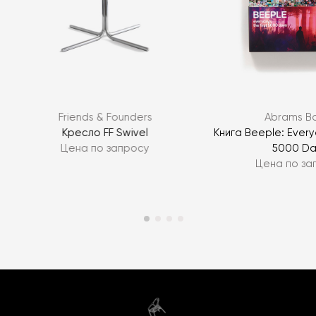
Friends & Founders
Abrams B
Кресло FF Swivel
Книга Beeple: Everyd
Цена по запросу
5000 Da
Цена по за