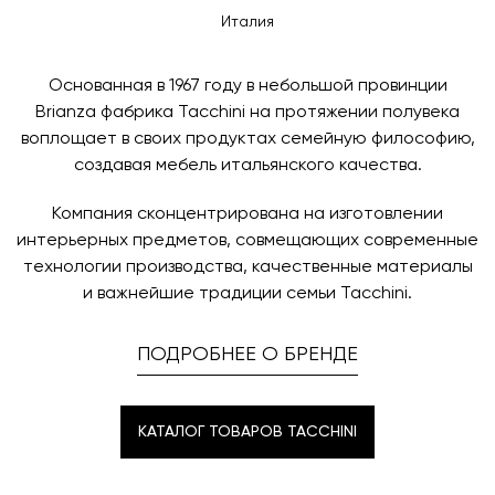
контактных данных и адреса доставки. После
оплаты по счету, пожалуйста, свяжитесь с нами
Италия
поступления товара на терминал в городе
любым удобным для вас способом, либо оставьте
назначения представитель транспортной компании
заявку по форме обратной связи.
свяжется с вами, чтобы согласовать удобное для вас
Основанная в 1967 году в небольшой провинции
время и дату доставки.
Brianza фабрика Tacchini на протяжении полувека
воплощает в своих продуктах семейную философию,
создавая мебель итальянского качества.
Компания сконцентрирована на изготовлении
интерьерных предметов, совмещающих современные
технологии производства, качественные материалы
и важнейшие традиции семьи Tacchini.
ПОДРОБНЕЕ О БРЕНДЕ
КАТАЛОГ ТОВАРОВ TACCHINI
КАТАЛОГ ТОВАРОВ TACCHINI