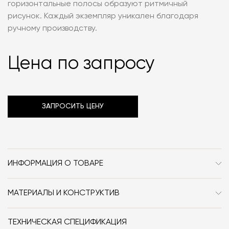
горизонтальные полосы образуют ритмичный
рисунок. Каждый экземпляр уникален благодаря
ручному производству.
Цена по запросу
ЗАПРОСИТЬ ЦЕНУ
ИНФОРМАЦИЯ О ТОВАРЕ
Бренд
Tacchini
МАТЕРИАЛЫ И КОНСТРУКТИВ
Стиль
Современный
Абажур: напыление по технологии "кокон". Каркас:
металл, тонированный в белый цвет. Основание:
Особенности
Необычной формы
ТЕХНИЧЕСКАЯ СПЕЦИФИКАЦИЯ