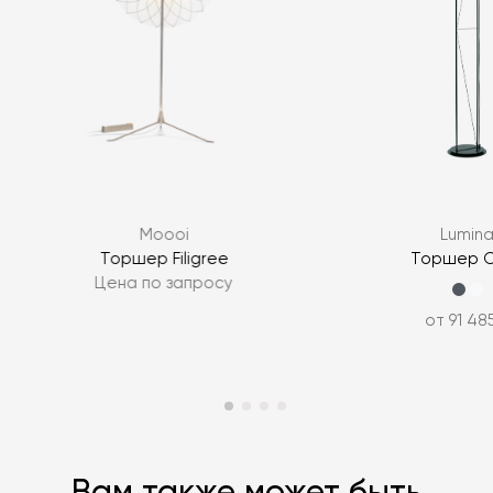
Я согласен с
политикой персональных данных
ЗАДАТЬ ВОПРОС
Moooi
Lumin
ЗАДАТЬ ВОПРОС
Торшер Filigree
Торшер 
Цена по запросу
от 91 48