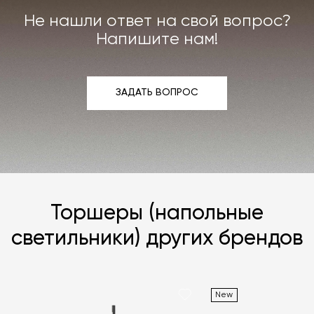
мы берём на себя.
Не нашли ответ на свой вопрос?
Подробнее –
«Гарантия»
,
«Доставка и возврат»
.
Напишите нам!
ЗАДАТЬ ВОПРОС
ЗАДАТЬ ВОПРОС
Торшеры (напольные
светильники) других брендов
New