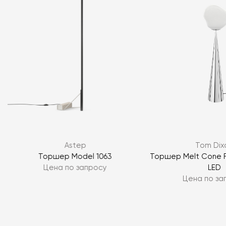
Я согласен с
политикой персональных данных
ЗАДАТЬ ВОПРОС
Astep
Tom Dix
ЗАДАТЬ ВОПРОС
Торшер Model 1063
Торшер Melt Cone F
Цена по запросу
LED
Цена по за