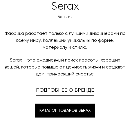
Вы также можете воспользоваться возможностью
Serax
менеджер свяжется с вами для согласования
Цвет металла
оплаты через банковский счет. Для оформления
Black
контактных данных и адреса доставки. После
оплаты по счету, пожалуйста, свяжитесь с нами
Бельгия
поступления товара на терминал в городе
любым удобным для вас способом, либо оставьте
назначения представитель транспортной компании
заявку по форме обратной связи.
свяжется с вами, чтобы согласовать удобное для вас
Фабрика работает только с лучшими дизайнерами по
время и дату доставки.
всему миру. Коллекции уникальны по форме,
материалу и стилю.
Serax – это ежедневный поиск красоты, хороших
вещей, которые повышают ценность жизни и создают
дом, приносящий счастье.
ПОДРОБНЕЕ О БРЕНДЕ
КАТАЛОГ ТОВАРОВ SERAX
КАТАЛОГ ТОВАРОВ SERAX