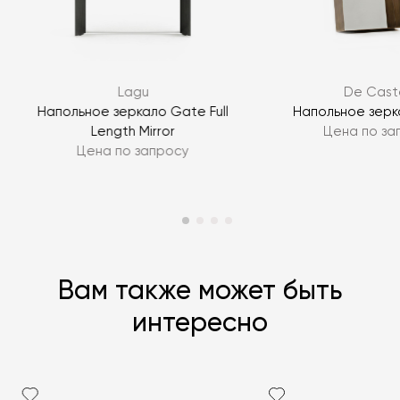
ЗАДАТЬ ВОПРОС
Lagu
De Caste
ЗАДАТЬ ВОПРОС
r
Напольное зеркало Gate Full
Напольное зерк
Length Mirror
Цена по за
Цена по запросу
Вам также может быть
интересно