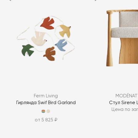
Ferm Living
MODÉNAT
Гирлянда Swif Bird Garland
Стул Sirene
Цена по за
от 5 825 ₽