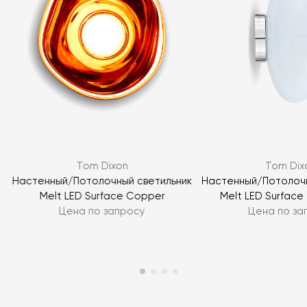
Я согласен с
политикой персональных данных
ЗАДАТЬ ВОПРОС
Tom Dixon
Tom Dix
ЗАДАТЬ ВОПРОС
Настенный/Потолочный светильник
Настенный/Потолочн
Melt LED Surface Copper
Melt LED Surface 
Цена по запросу
Цена по за