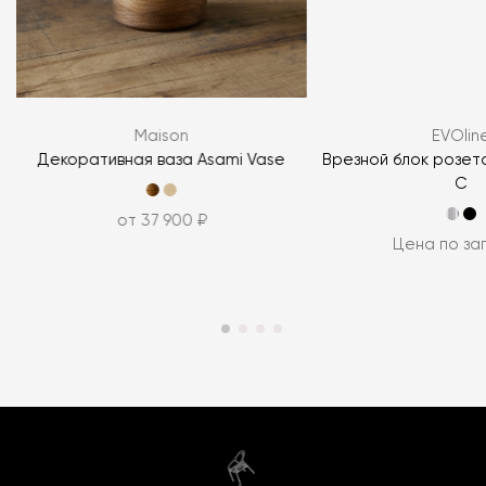
Maison
EVOlin
Декоративная ваза Asami Vase
Врезной блок розето
C
от 37 900 ₽
Цена по за