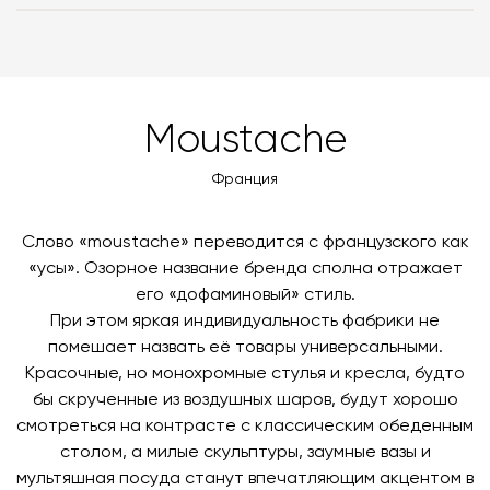
Вы можете воспользоваться услугой доставки, либо
с платформой
PayKeeper
, благодаря которой вы
забрать покупки самостоятельно. Стоимость
можете оплатить заказ банковскими картами Visa,
доставки автоматически рассчитывается при
MasterCard, «МИР».
оформлении заказа – учитываются адрес и габариты
товара. Когда товары будут готовы к отправке, наш
Вы также можете воспользоваться возможностью
Moustache
менеджер свяжется с вами для согласования
оплаты через банковский счет. Для оформления
контактных данных и адреса доставки. После
оплаты по счету, пожалуйста, свяжитесь с нами
Франция
поступления товара на терминал в городе
любым удобным для вас способом, либо оставьте
назначения представитель транспортной компании
заявку по форме обратной связи.
свяжется с вами, чтобы согласовать удобное для вас
Слово «moustache» переводится с французского как
время и дату доставки.
«усы». Озорное название бренда сполна отражает
его «дофаминовый» стиль.
При этом яркая индивидуальность фабрики не
помешает назвать её товары универсальными.
Красочные, но монохромные стулья и кресла, будто
бы скрученные из воздушных шаров, будут хорошо
смотреться на контрасте с классическим обеденным
столом, а милые скульптуры, заумные вазы и
мультяшная посуда станут впечатляющим акцентом в