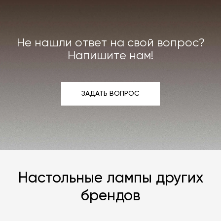
или реставрации повреждённого предмета
интерьера. Все расходы на услуги мастерской
мы берём на себя.
Не нашли ответ на свой вопрос?
Подробнее –
«Гарантия»
,
«Доставка и возврат»
.
Напишите нам!
ЗАДАТЬ ВОПРОС
ЗАДАТЬ ВОПРОС
Настольные лампы других
брендов