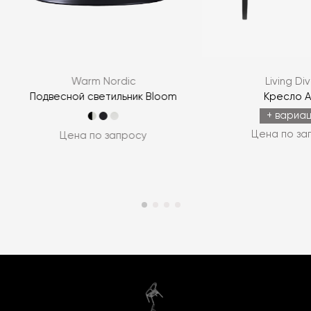
Warm Nordic
Living Div
Подвесной светильник Bloom
Кресло 
+ вариа
Цена по за
Цена по запросу