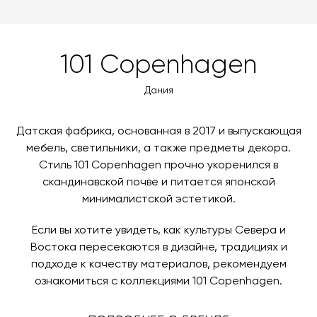
можете оплатить заказ банковскими картами Visa,
доставки автоматически рассчитывается при
Цвет
Grey
MasterCard, «МИР».
оформлении заказа – учитываются адрес и габариты
товара. Когда товары будут готовы к отправке, наш
Вы также можете воспользоваться возможностью
101 Copenhagen
менеджер свяжется с вами для согласования
оплаты через банковский счет. Для оформления
контактных данных и адреса доставки. После
оплаты по счету, пожалуйста, свяжитесь с нами
Дания
поступления товара на терминал в городе
любым удобным для вас способом, либо оставьте
назначения представитель транспортной компании
заявку по форме обратной связи.
свяжется с вами, чтобы согласовать удобное для вас
Датская фабрика, основанная в 2017 и выпускающая
время и дату доставки.
мебель, светильники, а также предметы декора.
Стиль 101 Copenhagen прочно укоренился в
скандинавской почве и питается японской
минималистской эстетикой.
Если вы хотите увидеть, как культуры Севера и
Востока пересекаются в дизайне, традициях и
подходе к качеству материалов, рекомендуем
ознакомиться с коллекциями 101 Copenhagen.