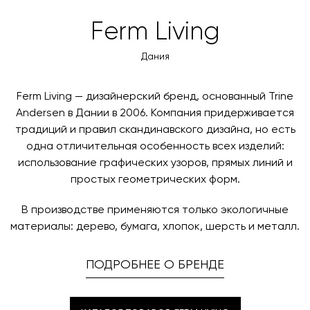
товара. Когда товары будут готовы к отправке, наш
Вы также можете воспользоваться возможностью
Ferm Living
менеджер свяжется с вами для согласования
оплаты через банковский счет. Для оформления
контактных данных и адреса доставки. После
оплаты по счету, пожалуйста, свяжитесь с нами
Дания
поступления товара на терминал в городе
любым удобным для вас способом, либо оставьте
назначения представитель транспортной компании
заявку по форме обратной связи.
свяжется с вами, чтобы согласовать удобное для вас
Ferm Living — дизайнерский бренд, основанный Trine
время и дату доставки.
Andersen в Дании в 2006. Компания придерживается
традиций и правил скандинавского дизайна, но есть
одна отличительная особенность всех изделий:
использование графических узоров, прямых линий и
простых геометрических форм.
В производстве применяются только экологичные
материалы: дерево, бумага, хлопок, шерсть и металл.
ПОДРОБНЕЕ О БРЕНДЕ