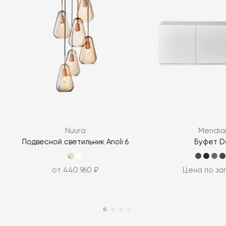
Nuura
Meridia
Подвесной светильник Anoli 6
Буфет D
от 440 960 ₽
Цена по за