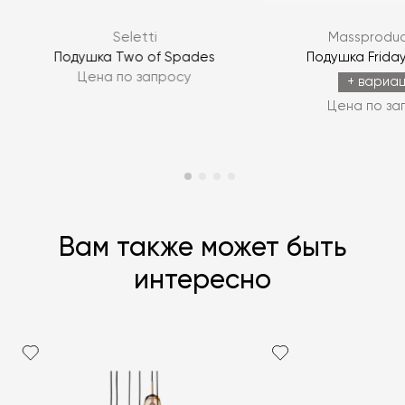
Seletti
Massproduc
ЗАДАТЬ ВОПРОС
r
Подушка Two of Spades
Подушка Friday
Цена по запросу
ЗАДАТЬ ВОПРОС
+ вариа
Цена по за
Вам также может быть
интересно