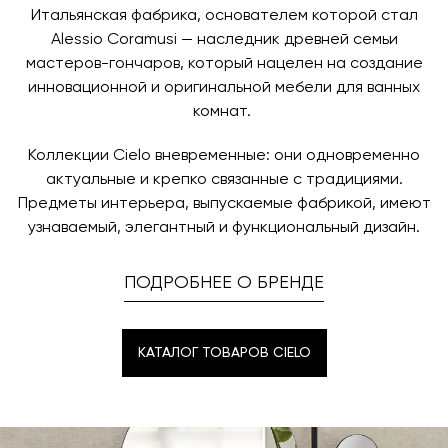
заявку по форме обратной связи.
свяжется с вами, чтобы согласовать удобное для вас
Итальянская фабрика, основателем которой стал
время и дату доставки.
Alessio Coramusi — наследник древней семьи
мастеров-гончаров, который нацелен на создание
инновационной и оригинальной мебели для ванных
комнат.
Коллекции Cielo вневременные: они одновременно
актуальные и крепко связанные с традициями.
Предметы интерьера, выпускаемые фабрикой, имеют
узнаваемый, элегантный и функциональный дизайн.
ПОДРОБНЕЕ О БРЕНДЕ
КАТАЛОГ ТОВАРОВ CIELO
КАТАЛОГ ТОВАРОВ CIELO