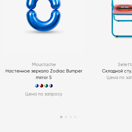
Moustache
Selett
Настенное зеркало Zodiac Bumper
Складной сту
mirror S
Цена по за
Цена по запросу