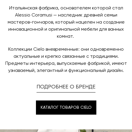
назначения представитель транспортной компании
заявку по форме обратной связи.
свяжется с вами, чтобы согласовать удобное для вас
Итальянская фабрика, основателем которой стал
время и дату доставки.
Alessio Coramusi — наследник древней семьи
мастеров-гончаров, который нацелен на создание
инновационной и оригинальной мебели для ванных
комнат.
Коллекции Cielo вневременные: они одновременно
актуальные и крепко связанные с традициями.
Предметы интерьера, выпускаемые фабрикой, имеют
узнаваемый, элегантный и функциональный дизайн.
ПОДРОБНЕЕ О БРЕНДЕ
КАТАЛОГ ТОВАРОВ CIELO
КАТАЛОГ ТОВАРОВ CIELO