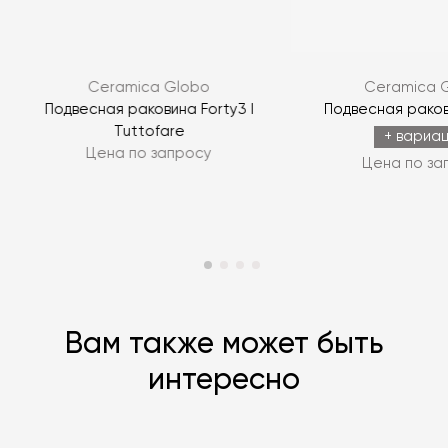
ЗАДАТЬ ВОПРОС
Ceramica Globo
Ceramica 
ЗАДАТЬ ВОПРОС
o
Подвесная раковина Forty3 I
Подвесная раков
Tuttofare
+ вариа
Цена по запросу
Цена по за
Вам также может быть
интересно