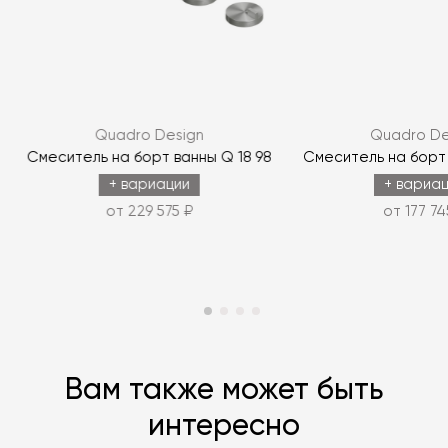
Я согласен с
политикой персональных данных
ЗАДАТЬ ВОПРОС
Quadro Design
Quadro De
ЗАДАТЬ ВОПРОС
R
Смеситель на борт ванны Q 18 98
Смеситель на борт 
+ вариации
+ вариа
от 229 575 ₽
от 177 74
Вам также может быть
интересно