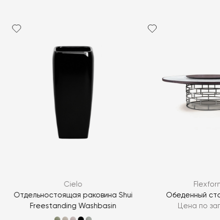
Cielo
Flexfor
Отдельностоящая раковина Shui
Обеденный ст
Freestanding Washbasin
Цена по за