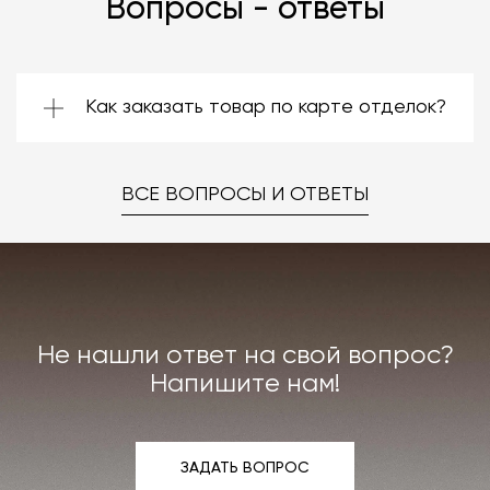
Вопросы - ответы
Как заказать товар по карте отделок?
Зачастую производители предоставляют
большой ассортимент отделок. Вы можете
выбрать среди них ту, которая подойдёт
ВСЕ ВОПРОСЫ И ОТВЕТЫ
именно вам. Даже если на странице товара
нет опции заказа в нужной отделке, откройте
документ по ссылке «Карта отделок», после
чего выберите понравившуюся и
свяжитесь с
нами
любым удобным вам способом.
Не нашли ответ на свой вопрос?
Напишите нам!
ЗАДАТЬ ВОПРОС