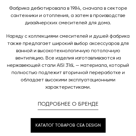
назначения представитель транспортной компании
заявку по форме обратной связи.
свяжется с вами, чтобы согласовать удобное для вас
Фабрика дебютировала в 1984, сначала в секторе
время и дату доставки.
сантехники и отопления, а затем в производстве
дизайнерских смесителей для дома.
Наряду с коллекциями смесителей и душей фабрика
также предлагает широкий выбор аксессуаров для
ванной и высокотехнологичную потолочную
вентиляцию. Все изделия изготавливаются из
нержавеющей стали AISI 316L — материала, который
полностью подлежит вторичной переработке и
обладает высокими эксплуатационными
характеристиками.
ПОДРОБНЕЕ О БРЕНДЕ
КАТАЛОГ ТОВАРОВ CEA DESIGN