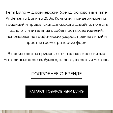
поступления товара на терминал в городе
любым удобным для вас способом, либо оставьте
назначения представитель транспортной компании
заявку по форме обратной связи.
свяжется с вами, чтобы согласовать удобное для вас
Ferm Living — дизайнерский бренд, основанный Trine
время и дату доставки.
Andersen в Дании в 2006. Компания придерживается
традиций и правил скандинавского дизайна, но есть
одна отличительная особенность всех изделий:
использование графических узоров, прямых линий и
простых геометрических форм.
В производстве применяются только экологичные
материалы: дерево, бумага, хлопок, шерсть и металл.
ПОДРОБНЕЕ О БРЕНДЕ
КАТАЛОГ ТОВАРОВ FERM LIVING
КАТАЛОГ ТОВАРОВ FERM LIVING