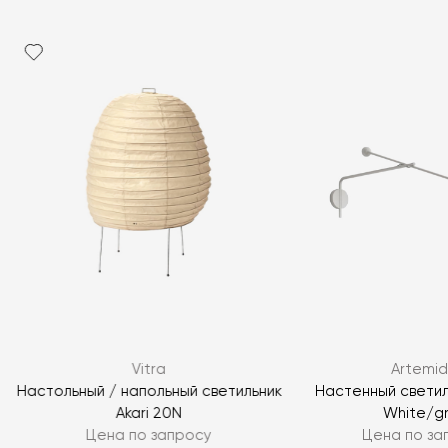
Vitra
Artemi
Настольный / напольный светильник
Настенный светил
Akari 20N
White/g
Цена по запросу
Цена по за