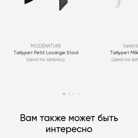
Я согласен с
политикой персональных данных
MODÉNATURE
Selett
ЗАДАТЬ ВОПРОС
Табурет Petit Losange Stool
Табурет Milk
Цена по запросу
Цена по за
ЗАДАТЬ ВОПРОС
Вам также может быть
интересно