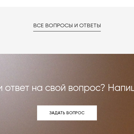
. Даже если на странице товара нет опции заказа в нужн
ке «Карта отделок», после чего выберите понравившуюся
 способом.
–
на странице «Контакты»
. Мы взаимодействуем с фабрика
ред вами были исполнены. В случае брака мы заменяем т
ВСЕ ВОПРОСЫ И ОТВЕТЫ
но можем договориться о ремонте или реставрации
Все расходы на услуги мастерской мы берём на себя.
и возврат»
.
 ответ на свой вопрос? Напи
ЗАДАТЬ ВОПРОС
ЗАДАТЬ ВОПРОС