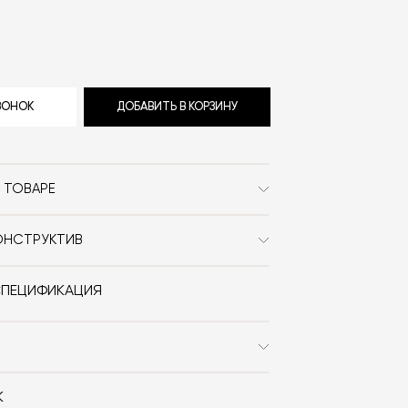
ЗВОНОК
ДОБАВИТЬ В КОРЗИНУ
 ТОВАРЕ
Miniforms
ОНСТРУКТИВ
Сканди
iniforms Milonga доступен под заказ в
ах металла и дерева. Увидеть их все
Дерево / Металл / На
СПЕЦИФИКАЦИЯ
ав «Карта отделок».
ножках
Paolo Cappello
 x В)
90x41.5x200
К