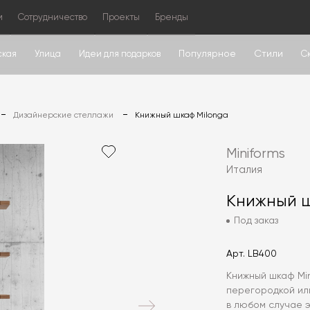
м
Сотрудничество
Проекты
Бренды
Популярное
Стили
ская
Улица
Идеи для подарков
С
Дизайнерские стеллажи
Книжный шкаф Milonga
Miniforms
Италия
Книжный ш
Под заказ
Арт.
LB400
Книжный шкаф Min
перегородкой или
в любом случае 