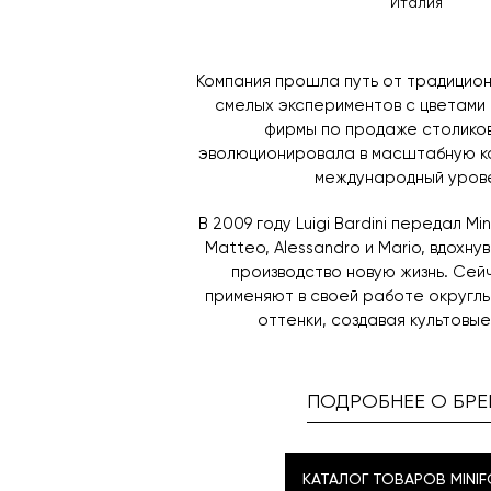
Италия
Компания прошла путь от традицио
смелых экспериментов с цветами 
фирмы по продаже столико
эволюционировала в масштабную ко
международный урове
В 2009 году Luigi Bardini передал Mi
Matteo, Alessandro и Mario, вдохн
производство новую жизнь. Сей
применяют в своей работе округл
оттенки, создавая культовые
ПОДРОБНЕЕ О БРЕ
КАТАЛОГ ТОВАРОВ MINI