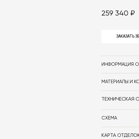
259 340 ₽
ЗАКАЗАТЬ 
ИНФОРМАЦИЯ О
Бренд
МАТЕРИАЛЫ И К
Стиль
Книжный шкаф M
разных вариант
Особенности
ТЕХНИЧЕСКАЯ 
вы можете, наж
Дизайнер
СХЕМА
Размер, см (Ш x Г
КАРТА ОТДЕЛО