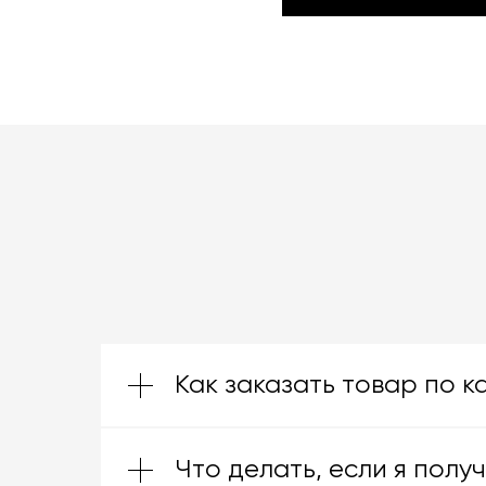
КАТАЛОГ ТОВАРОВ MINI
Как заказать товар по к
Что делать, если я полу
Зачастую производители предоставл