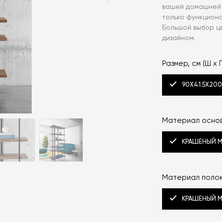
вашей домашней 
только функциона
Большой выбор цв
дизайном.
Размер, см (Ш x Г
90X41.5X20
Материал основ
КРАШЕНЫЙ 
Материал полок
КРАШЕНЫЙ 