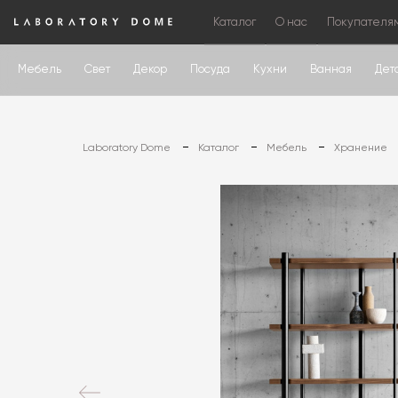
Каталог
О нас
Покупателя
Мебель
Свет
Декор
Посуда
Кухни
Ванная
Дет
Laboratory Dome
Каталог
Мебель
Хранение