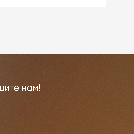
ой
 и
ми,
овар
шите нам!