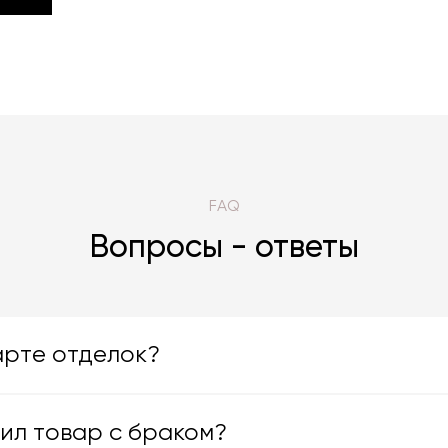
FORMS
FAQ
Вопросы - ответы
арте отделок?
чил товар с браком?
яют большой ассортимент отделок. Вы можете выбрать