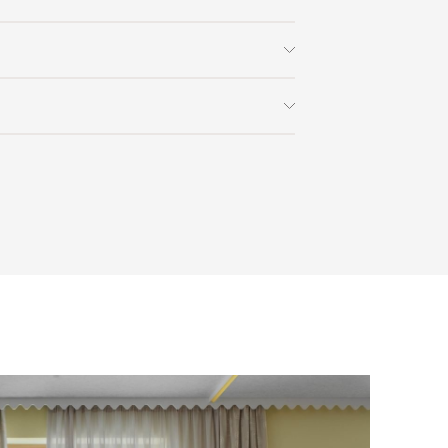
78
 заказа в интернет-магазине вы
0% стоимости заказа и доставки,
на способом получения. Мы
ользоваться услугой доставки, либо
с платформой
PayKeeper
, благодаря
и самостоятельно. Стоимость
ете оплатить заказ банковскими
матически рассчитывается при
asterCard, «МИР».
аза – учитываются адрес и габариты
товары будут готовы к отправке, наш
е воспользоваться возможностью
тся с вами для согласования
анковский счет. Для оформления
ных и адреса доставки. После
у, пожалуйста, свяжитесь с нами
вара на терминал в городе
для вас способом, либо оставьте
едставитель транспортной компании
е обратной связи.
и, чтобы согласовать удобное для вас
оставки.