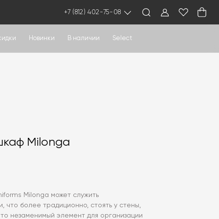
+7 (812) 402-75-08
кидки
Новинки
В наличии
Select
каф Milonga
iforms Milonga может служить
, что более традиционно, стоять у стены,
это незаменимый элемент для организации