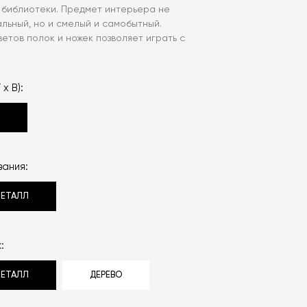
библиотеки. Предмет интерьера не
льный, но и смелый и самобытный.
етов полок и ножек позволяет играть с
 x В):
0
ания:
МЕТАЛЛ
:
МЕТАЛЛ
ДЕРЕВО