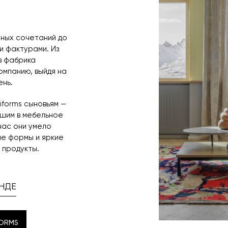
нных сочетаний до
и фактурами. Из
в фабрика
мпанию, выйдя на
нь.
niforms сыновьям —
увшим в мебельное
час они умело
ые формы и яркие
 продукты.
НДЕ
FORMS