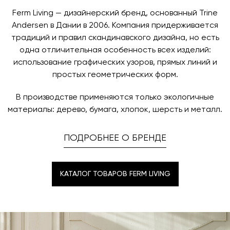
назначения представитель транспортной компании
заявку по форме обратной связи.
свяжется с вами, чтобы согласовать удобное для вас
Ferm Living — дизайнерский бренд, основанный Trine
время и дату доставки.
Andersen в Дании в 2006. Компания придерживается
традиций и правил скандинавского дизайна, но есть
одна отличительная особенность всех изделий:
использование графических узоров, прямых линий и
простых геометрических форм.
В производстве применяются только экологичные
материалы: дерево, бумага, хлопок, шерсть и металл.
ПОДРОБНЕЕ О БРЕНДЕ
КАТАЛОГ ТОВАРОВ FERM LIVING
КАТАЛОГ ТОВАРОВ FERM LIVING