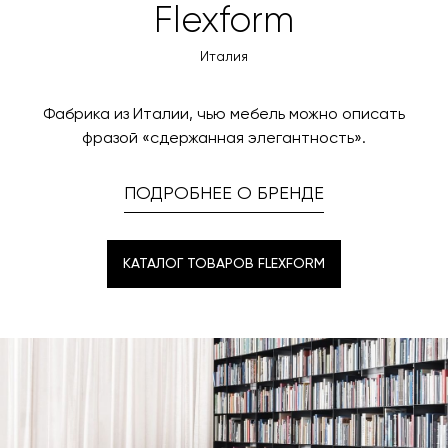
Вы также можете воспользоваться возможностью
Flexform
менеджер свяжется с вами для согласования
оплаты через банковский счет. Для оформления
контактных данных и адреса доставки. После
оплаты по счету, пожалуйста, свяжитесь с нами
Италия
поступления товара на терминал в городе
любым удобным для вас способом, либо оставьте
назначения представитель транспортной компании
заявку по форме обратной связи.
свяжется с вами, чтобы согласовать удобное для вас
Фабрика из Италии, чью мебель можно описать
время и дату доставки.
фразой «сдержанная элегантность».
ПОДРОБНЕЕ О БРЕНДЕ
КАТАЛОГ ТОВАРОВ FLEXFORM
КАТАЛОГ ТОВАРОВ FLEXFORM