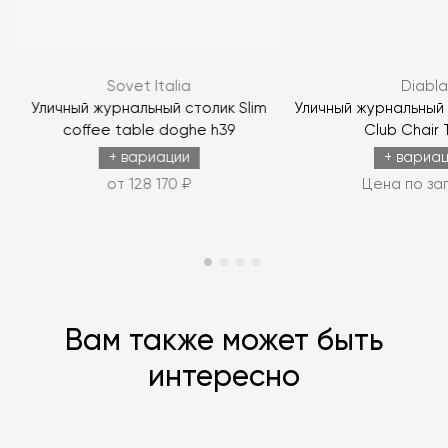
ЗАДАТЬ ВОПРОС
Sovet Italia
Diabla
ЗАДАТЬ ВОПРОС
t
Уличный журнальный столик Slim
Уличный журнальный с
coffee table doghe h39
Club Chair 
+ вариации
+ вариа
от 128 170 ₽
Цена по за
Вам также может быть
интересно