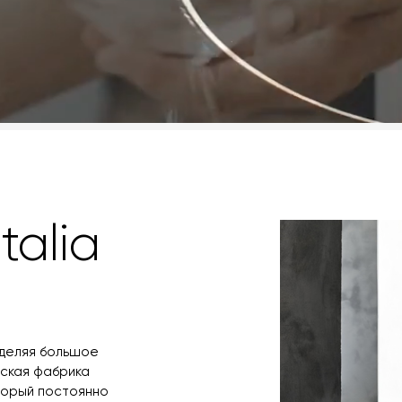
talia
уделяя большое
нская фабрика
оторый постоянно