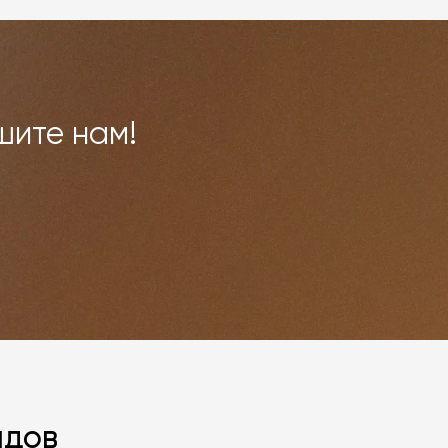
шите нам!
ндов