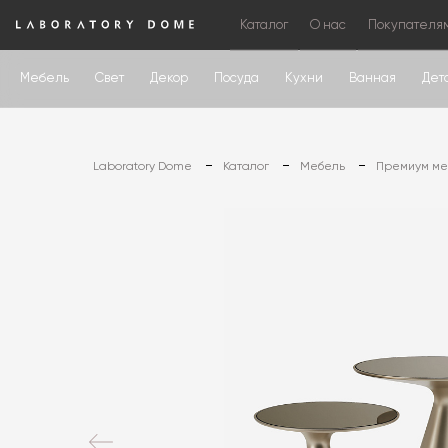
Каталог
О нас
Покупателя
Мебель
Свет
Декор
Посуда
Кухни
Ванная
Дет
Laboratory Dome
Каталог
Мебель
Премиум меб