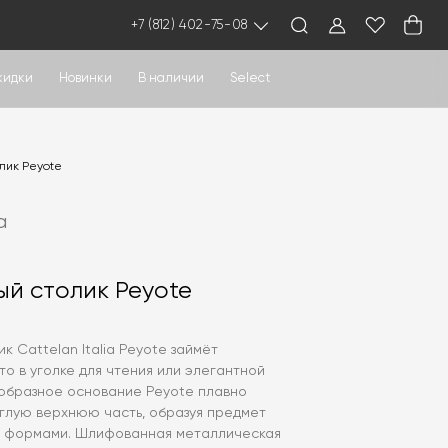
+7 (812) 402-75-08
кидки
Новинки
В наличии
Select
лик Peyote
a
й столик Peyote
к Cattelan Italia Peyote займёт
о в уголке для чтения или элегантной
ообразное основание Peyote плавно
углую верхнюю часть, образуя предмет
и формами. Шлифованная металлическая