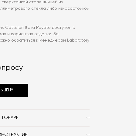
 сверхтонкой столешницей из
иллиметрового стекла либо износостойкой
к Cattelan Italia Peyote доступен в
ах и вариантах отделки. За
ожно обратиться к менеджерам Laboratory
апросу
Ь ЦЕНУ
 ТОВАРЕ
Cattelan Italia
ОНСТРУКТИВ