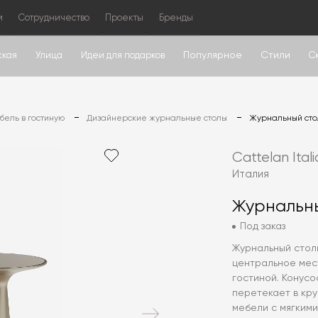
м
Сотрудничество
Проекты
Бренды
Популярное
Стили
ская
Улица
Идеи для подарков
С
ель в гостиную
Дизайнерские журнальные столы
Журнальный сто
Cattelan Itali
Италия
Журнальны
Под заказ
Журнальный столи
центральное мест
гостиной. Конус
перетекает в кр
мебели с мягким