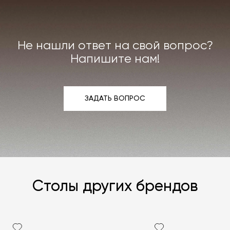
Индивидуально можем договориться о ремонте
или реставрации повреждённого предмета
интерьера. Все расходы на услуги мастерской
мы берём на себя.
Не нашли ответ на свой вопрос?
Подробнее –
«Гарантия»
,
«Доставка и возврат»
.
Напишите нам!
ЗАДАТЬ ВОПРОС
ЗАДАТЬ ВОПРОС
Столы других брендов