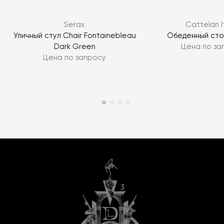
Serax
Cattelan I
Уличный стул Chair Fontainebleau
Обеденный сто
Dark Green
Цена по за
Цена по запросу