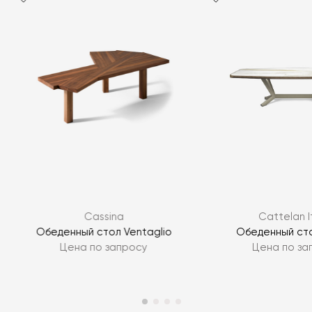
Я согласен с
политикой персональных данных
Cassina
Cattelan I
ЗАДАТЬ ВОПРОС
e
Обеденный стол Ventaglio
Обеденный сто
Цена по запросу
Цена по за
ЗАДАТЬ ВОПРОС