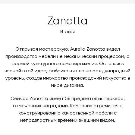
MasterCard, «МИР».
оформлении заказа – учитываются адрес и габариты
товара. Когда товары будут готовы к отправке, наш
Вы также можете воспользоваться возможностью
Zanotta
менеджер свяжется с вами для согласования
оплаты через банковский счет. Для оформления
контактных данных и адреса доставки. После
оплаты по счету, пожалуйста, свяжитесь с нами
Италия
поступления товара на терминал в городе
любым удобным для вас способом, либо оставьте
назначения представитель транспортной компании
заявку по форме обратной связи.
свяжется с вами, чтобы согласовать удобное для вас
Открывая мастерскую, Aurelio Zanotta видел
время и дату доставки.
производство мебели не механическим процессом, а
формой культурного самовыражения. Оставаясь
верной этой идее, фабрика вышла на международный
уровень, создав множество произведений искусства в
мире дизайна.
Сейчас Zanotta имеет 56 предметов интерьера,
отмеченных наградами. Компания стремится к
конструированию качественной мебели с
неподвластным времени внешним видом.