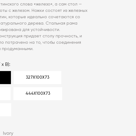
тинского слова «железо», а сам стол —
оты с железом. Ножки состоят из железных
тин, которые идеально сочетаются со
натурального дерева. Стальная рама
изирована для устойчивости.
нструкция придает столу прочность, и
ло потрачено на то, чтобы соединения
и продуманными.
 x В):
327X100X73
444X100X73
:
Ivory