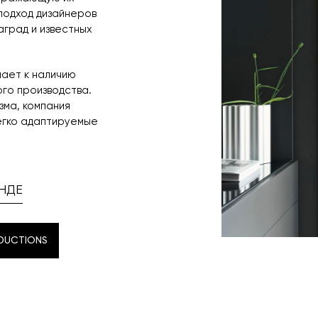
подход дизайнеров
аград и известных
лает к наличию
го производства.
зма, компания
егко адаптируемые
НДЕ
DUCTIONS
DUCTIONS