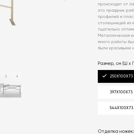
происходит от ла
это праздник раб
профилей и плас
столешницей из 
тщательно оптим
Металлическая ко
много работы бы
были красивыми 
Размер, см (Ш x Г
250X100X73
397X100X73
544X100X73
Отделка ножек