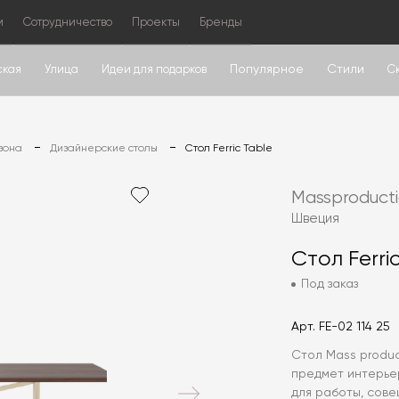
м
Сотрудничество
Проекты
Бренды
Популярное
Стили
ская
Улица
Идеи для подарков
С
зона
Дизайнерские столы
Стол Ferric Table
Massproduct
Швеция
Стол Ferri
Под заказ
Арт.
FE-02 114 25
Стол Mass produc
предмет интерье
для работы, сове