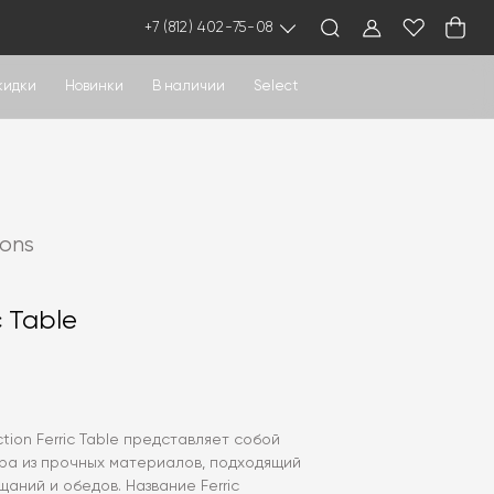
+7 (812) 402-75-08
кидки
Новинки
В наличии
Select
ions
c Table
tion Ferric Table представляет собой
ра из прочных материалов, подходящий
щаний и обедов. Название Ferric