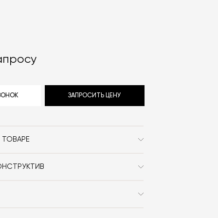
апросу
ЗВОНОК
ЗАПРОСИТЬ ЦЕНУ
 ТОВАРЕ
Massproductions
ОНСТРУКТИВ
Сканди
ла Mass production Ferric Table
олнена из дуба или грецкого ореха.
прямоугольник
ный металл.
 заказа в интернет-магазине вы
Дерево / Металл
0% стоимости заказа и доставки,