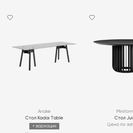
Я согласен с
политикой персональных данных
Ariake
Minifor
ЗАДАТЬ ВОПРОС
Стол Kadai Table
Стол Ju
Цена по за
ЗАДАТЬ ВОПРОС
+ вариации