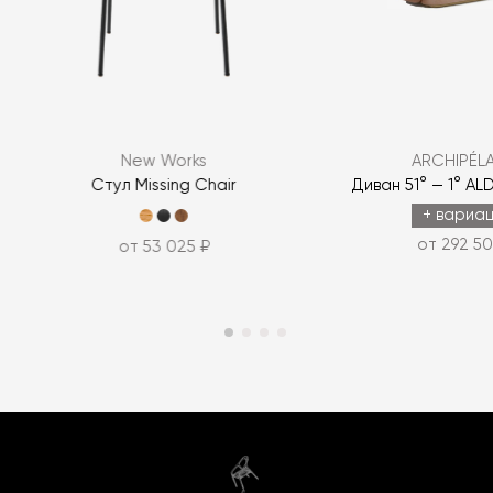
New Works
ARCHIPÉL
Стул Missing Chair
Диван 51° — 1° 
+ вариа
от 292 50
от 53 025 ₽