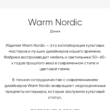
можете оплатить заказ банковскими картами Visa,
доставки автоматически рассчитывается при
Цвет дерева
Smoked oak
MasterCard, «МИР».
оформлении заказа – учитываются адрес и габариты
товара. Когда товары будут готовы к отправке, наш
Вы также можете воспользоваться возможностью
Warm Nordic
менеджер свяжется с вами для согласования
оплаты через банковский счет. Для оформления
контактных данных и адреса доставки. После
оплаты по счету, пожалуйста, свяжитесь с нами
Дания
поступления товара на терминал в городе
любым удобным для вас способом, либо оставьте
назначения представитель транспортной компании
заявку по форме обратной связи.
свяжется с вами, чтобы согласовать удобное для вас
Изделия Warm Nordic — это коллаборация культовых
время и дату доставки.
мастеров и лучших дизайнеров нашего времени.
Фабрика воспроизводит мебель и светильники 50—60-
х годов прошлого века в современном стиле и
цветовой гамме.
В тесном сотрудничестве с современниками
дизайнеров Warm Nordic возвращает недооцененные
предметы интерьера, которые заслужили культовый
статус.