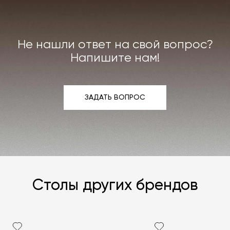
или реставрации повреждённого предмета
интерьера. Все расходы на услуги мастерской
мы берём на себя.
Не нашли ответ на свой вопрос?
Подробнее –
«Гарантия»
,
«Доставка и возврат»
.
Напишите нам!
ЗАДАТЬ ВОПРОС
ЗАДАТЬ ВОПРОС
Столы других брендов