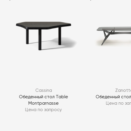
Я согласен с
политикой персональных данных
Cassina
Zanott
ЗАДАТЬ ВОПРОС
Обеденный стол Table
Обеденный стол
Montparnasse
Цена по за
ЗАДАТЬ ВОПРОС
Цена по запросу