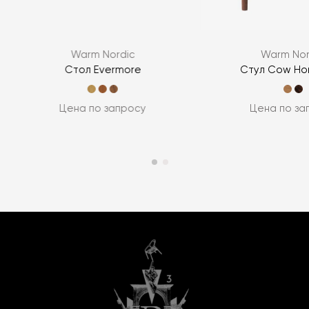
Warm Nordic
Warm Nor
Стол Evermore
Стул Cow Hor
Цена по запросу
Цена по за