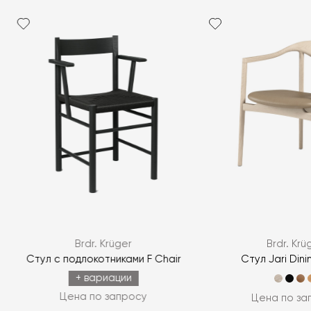
Brdr. Krüger
Brdr. Krü
Стул с подлокотниками F Chair
Стул Jari Dini
+ вариации
Цена по запросу
Цена по за