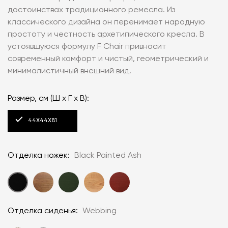
достоинствах традиционного ремесла. Из
классического дизайна он перенимает народную
простоту и честность архетипического кресла. В
устоявшуюся формулу F Chair привносит
современный комфорт и чистый, геометрический и
минималистичный внешний вид.
Размер, см (Ш x Г x В):
44X44X81
Отделка ножек:
Black Painted Ash
Отделка сиденья:
Webbing