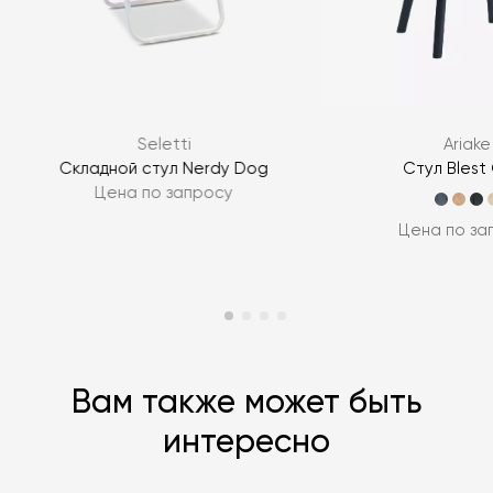
Я согласен с
политикой персональных данных
ЗАДАТЬ ВОПРОС
Seletti
Ariake
ЗАДАТЬ ВОПРОС
Складной стул Nerdy Dog
Стул Blest 
Цена по запросу
Цена по за
Вам также может быть
интересно