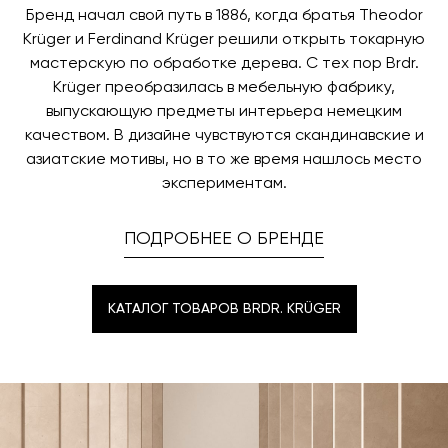
заявку по форме обратной связи.
Отделка сиденья
Webbing
свяжется с вами, чтобы согласовать удобное для вас
Бренд начал свой путь в 1886, когда братья Theodor
время и дату доставки.
Krüger и Ferdinand Krüger решили открыть токарную
Отделка спинки
Black Painted Ash
мастерскую по обработке дерева. С тех пор Brdr.
Krüger преобразилась в мебельную фабрику,
выпускающую предметы интерьера немецким
качеством. В дизайне чувствуются скандинавские и
азиатские мотивы, но в то же время нашлось место
экспериментам.
ПОДРОБНЕЕ О БРЕНДЕ
КАТАЛОГ ТОВАРОВ BRDR. KRÜGER
КАТАЛОГ ТОВАРОВ BRDR. KRÜGER