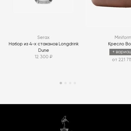
Serax
Minifor
e
Набор из 4-х стаканов Longdrink
Кресло Bo
Dune
+ вариа
12 300 ₽
от 221 71