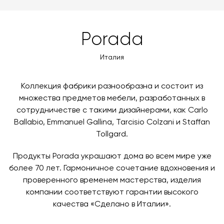
доставки автоматически рассчитывается при
MasterCard, «МИР».
оформлении заказа – учитываются адрес и габариты
товара. Когда товары будут готовы к отправке, наш
Вы также можете воспользоваться возможностью
Porada
менеджер свяжется с вами для согласования
оплаты через банковский счет. Для оформления
контактных данных и адреса доставки. После
оплаты по счету, пожалуйста, свяжитесь с нами
Италия
поступления товара на терминал в городе
любым удобным для вас способом, либо оставьте
назначения представитель транспортной компании
заявку по форме обратной связи.
свяжется с вами, чтобы согласовать удобное для вас
Коллекция фабрики разнообразна и состоит из
время и дату доставки.
множества предметов мебели, разработанных в
сотрудничестве с такими дизайнерами, как Carlo
Ballabio, Emmanuel Gallina, Tarcisio Colzani и Staffan
Tollgard.
Продукты Porada украшают дома во всем мире уже
более 70 лет. Гармоничное сочетание вдохновения и
проверенного временем мастерства, изделия
компании соответствуют гарантии высокого
качества «Сделано в Италии».