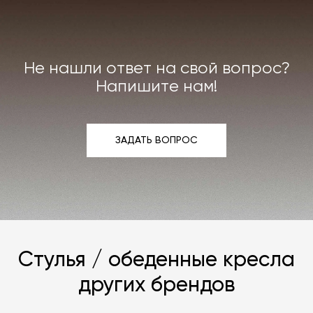
Индивидуально можем договориться о ремонте
или реставрации повреждённого предмета
интерьера. Все расходы на услуги мастерской
мы берём на себя.
Не нашли ответ на свой вопрос?
Подробнее –
«Гарантия»
,
«Доставка и возврат»
.
Напишите нам!
ЗАДАТЬ ВОПРОС
ЗАДАТЬ ВОПРОС
Стулья / обеденные кресла
других брендов