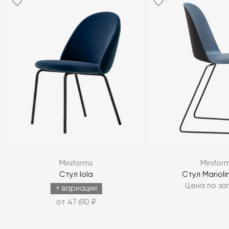
Miniforms
Minifor
Стул Iola
Стул Marioli
Цена по за
+ вариации
от 47 610 ₽