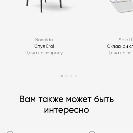
Я согласен с
политикой персональных данных
ЗАДАТЬ ВОПРОС
Bonaldo
Selett
ЗАДАТЬ ВОПРОС
Стул Eral
Складной ст
Цена по запросу
Цена по за
Вам также может быть
интересно