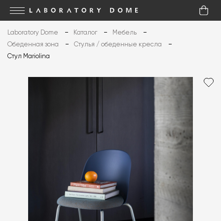
Laboratory Dome
Каталог
Мебель
Обеденная зона
Стулья / обеденные кресла
Стул Mariolina