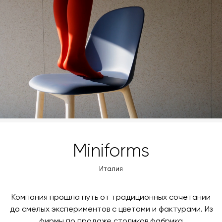
Вы также можете воспользоваться возможностью
менеджер свяжется с вами для согласования
оплаты через банковский счет. Для оформления
контактных данных и адреса доставки. После
оплаты по счету, пожалуйста, свяжитесь с нами
поступления товара на терминал в городе
любым удобным для вас способом, либо оставьте
назначения представитель транспортной компании
заявку по форме обратной связи.
свяжется с вами, чтобы согласовать удобное для вас
время и дату доставки.
Miniforms
Италия
Компания прошла путь от традиционных сочетаний
до смелых экспериментов с цветами и фактурами. Из
фирмы по продаже столиков фабрика