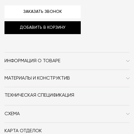
ЗАКАЗАТЬ ЗВОНОК
ДОБАВИТЬ В КОРЗИНУ
ИНФОРМАЦИЯ О ТОВАРЕ
Бренд
Mattiazzi
МАТЕРИАЛЫ И КОНСТРУКТИВ
Стиль
Сканди
Стул Uncino Version A изготовлен из ясеня.
Особенности
Дерево / Металл / С
ТЕХНИЧЕСКАЯ СПЕЦИФИКАЦИЯ
подлокотниками / Со
спинкой / Закруглённые
СХЕМА
Дизайнер
Ronan Bouroullec / Erwan
Bouroullec
КАРТА ОТДЕЛОК