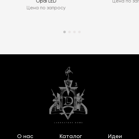
Opal LED
Цена по за
Цена по запросу
О нас
Каталог
Идеи