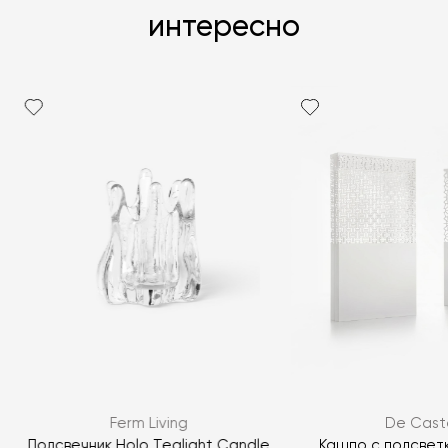
интересно
Ferm Living
De Caste
Подсвечник Holo Tealight Candle
Кашпо с подсвет