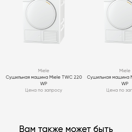
Я согласен с
политикой персональных данных
ЗАДАТЬ ВОПРОС
Miele
Miele
ЗАДАТЬ ВОПРОС
0
Сушильная машина Miele TWC 220
Сушильная машина 
WP
WP
Цена по запросу
Цена по за
Вам также может быть