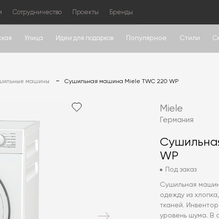
м
Сотрудничество
Проекты
Бренды
Популярное
Стили
ская
Улица
Идеи для подарков
С
шильные машины
Сушильная машина Miele TWC 220 WP
Miele
Германия
Сушильная
WP
Под заказ
Сушильная машин
одежду из хлопка
тканей. Инвенто
уровень шума. В