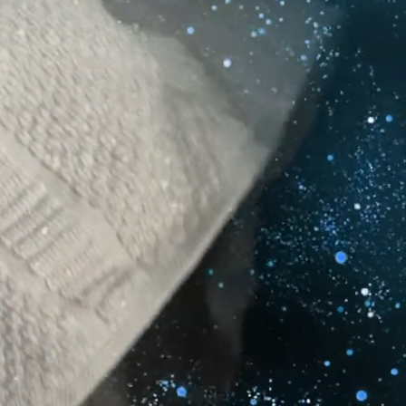
ectDry: есть.
nceDos: есть.
ул FragranceDos: 1.
а: есть.
абана: светодиодная.
ry: есть.
d: есть.
ь.
рка: есть.
сть.
.
есть.
yFresh: есть.
: есть.