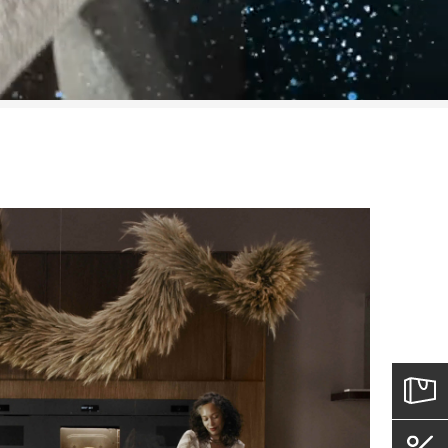
ивание: есть.
ьё: есть.
ания: есть.
ь.
.
тема отвода конденсата: есть.
: есть.
-кодом: есть.
емая мощность: 1.1 кВт.
требления: A++.
0-240 В.
 шнура: 2 м.