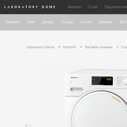
Каталог
О нас
Покупателя
Мебель
Свет
Декор
Посуда
Кухни
Ванная
Дет
Laboratory Dome
Каталог
Бытовая техника
Су