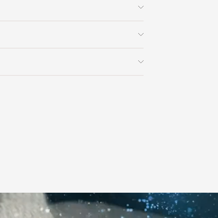
52
денсационная с тепловой помпой.
ронтальная.
tion.
 заказа в интернет-магазине вы
грамм: 12.
0% стоимости заказа и доставки,
на способом получения. Мы
ользоваться услугой доставки, либо
онну: есть.
с платформой
PayKeeper
, благодаря
и самостоятельно. Стоимость
by-Side: есть.
ете оплатить заказ банковскими
матически рассчитывается при
слева.
asterCard, «МИР».
аза – учитываются адрес и габариты
ренавешивания двери: есть.
товары будут готовы к отправке, наш
м: поворотный переключатель.
е воспользоваться возможностью
тся с вами для согласования
Sensor.
анковский счет. Для оформления
ных и адреса доставки. После
рт: есть.
у, пожалуйста, свяжитесь с нами
вара на терминал в городе
 старта: 24 ч.
для вас способом, либо оставьте
едставитель транспортной компании
точного времени: есть.
е обратной связи.
и, чтобы согласовать удобное для вас
ени: есть.
оставки.
лнения программы: есть.
ить конденсат»: есть.
стить фильтр»: есть.