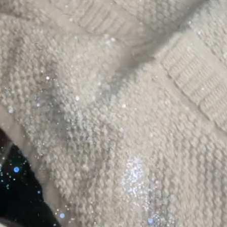
Технология Perf
Система Fragra
Количество капс
Реверс барабан
Подсветка бар
Технология EcoD
Функция AddLoa
Хлопок: есть.
Хлопок Eco: ест
Деликатная сти
Тонкое бельё: е
Сорочки: есть.
Шерсть: есть.
Экспресс: есть
Джинсы: есть.
Пропитывание: 
Тёплый обдув/Dr
Сушка в корзине