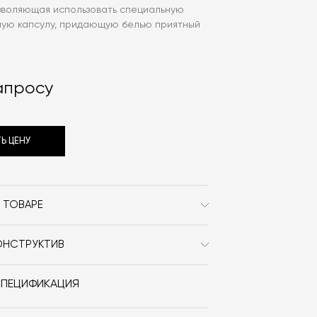
озволяющая использовать специальную
ую капсулу, придающую белью приятный
апросу
Ь ЦЕНУ
 ТОВАРЕ
Miele
ОНСТРУКТИВ
прямоугольник
бана: нержавеющая сталь.
Металл
СПЕЦИФИКАЦИЯ
 x В)
59.6х65.5х85