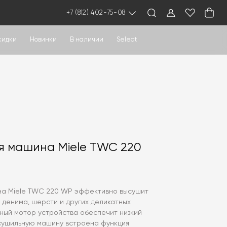
+7 (812) 402-75-08
кидки
Новинки
В наличии
Select
 машина Miele TWC 220
а Miele TWC 220 WP эффективно высушит
, денима, шерсти и других деликатных
рный мотор устройства обеспечит низкий
 сушильную машину встроена функция