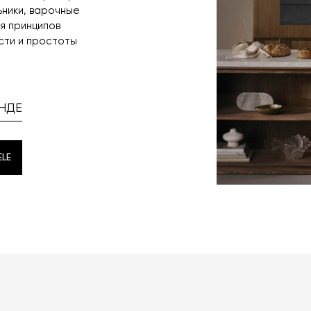
ьники, варочные
я принципов
сти и простоты
НДЕ
LE
LE