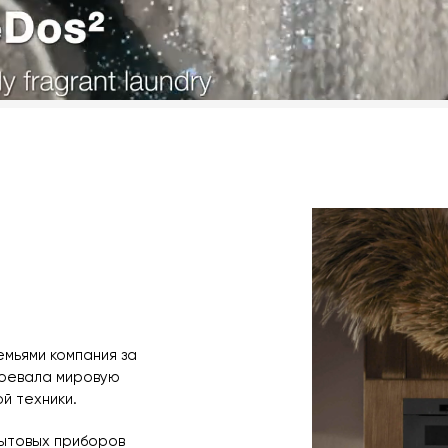
Лёгкое разглаж
Постельное бел
Защита от смин
Щадящая +: ест
Мотор: ProfiEco
Встроенная сис
Звуковой сигнал
Блокировка ПИН
Общая потребля
Класс энергопо
Класс сушки: A.
Напряжение: 22
Частота: 50 Гц.
Длина сетевого
мьями компания за
воевала мировую
й техники.
ытовых приборов