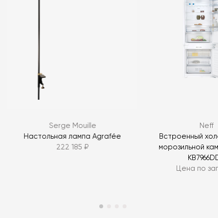
Serge Mouille
Neff
Настольная лампа Agrafée
Встроенный хол
222 185 ₽
морозильной ка
KB7966D
Цена по за