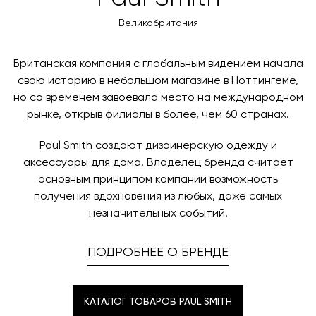
оплаты через банковский счет. Для оформления
контактных данных и адреса доставки. После
оплаты по счету, пожалуйста, свяжитесь с нами
Великобритания
поступления товара на терминал в городе
любым удобным для вас способом, либо оставьте
назначения представитель транспортной компании
заявку по форме обратной связи.
свяжется с вами, чтобы согласовать удобное для вас
Британская компания с глобальным видением начала
время и дату доставки.
свою историю в небольшом магазине в Ноттингеме,
но со временем завоевала место на международном
рынке, открыв филиалы в более, чем 60 странах.
Paul Smith создают дизайнерскую одежду и
аксессуары для дома. Владелец бренда считает
основным принципом компании возможность
получения вдохновения из любых, даже самых
незначительных событий.
ПОДРОБНЕЕ О БРЕНДЕ
КАТАЛОГ ТОВАРОВ PAUL SMITH