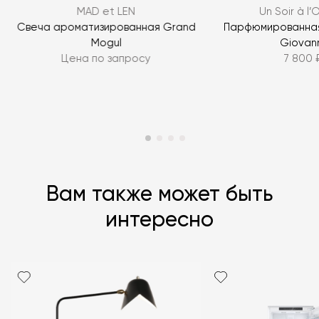
MAD et LEN
Un Soir à l
ЗАДАТЬ ВОПРОС
Свеча ароматизированная Grand
Парфюмированная
Mogul
Giovan
ЗАДАТЬ ВОПРОС
Цена по запросу
7 800 
Вам также может быть
интересно