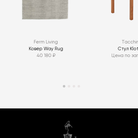
Ferm Living
Tacchin
Ковёр Way Rug
Стул Klot
40 180 ₽
Цена по за