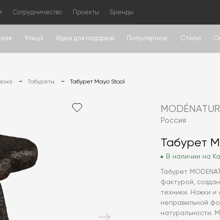
м
Сотрудничество
Проекты
Бренды
Популярное
Стили
ская
Улица
Идеи для подарков
С
зона
Табуреты
Табурет Mayo Stool
MODÉNATUR
Россия
Табурет M
В наличии на Ка
Табурет MODENAT
фактурой, созда
техники. Ножки и
неправильной ф
натуральности. M