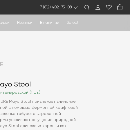
+7 (812) 402-75-08
кидки
Новинки
В наличии
Select
E
ayo Stool
нтемировской (1 шт.)
URE Mayo Stool привлекает внимание
нной с помощью фирменной крафтовой
 сиденье табурета выраженной
ормы усиливают ощущение природной
ayo Stool одинаково хорош и как