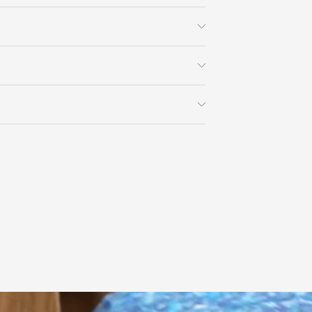
MODÉNATURE
Современный / Джапанди /
Ваби-саби
необычной формы
 заказа в интернет-магазине вы
0% стоимости заказа и доставки,
На ножках / Необычной
на способом получения. Мы
ользоваться услугой доставки, либо
формы
с платформой
PayKeeper
, благодаря
и самостоятельно. Стоимость
ете оплатить заказ банковскими
Rostislav Rubtsov
матически рассчитывается при
asterCard, «МИР».
аза – учитываются адрес и габариты
скачать
товары будут готовы к отправке, наш
е воспользоваться возможностью
тся с вами для согласования
анковский счет. Для оформления
ных и адреса доставки. После
у, пожалуйста, свяжитесь с нами
вара на терминал в городе
для вас способом, либо оставьте
едставитель транспортной компании
е обратной связи.
и, чтобы согласовать удобное для вас
оставки.