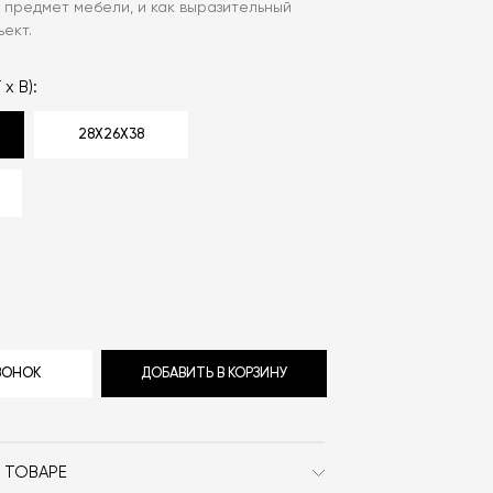
 предмет мебели, и как выразительный
ект.
 х В):
28Х26Х38
ЗВОНОК
ДОБАВИТЬ В КОРЗИНУ
 ТОВАРЕ