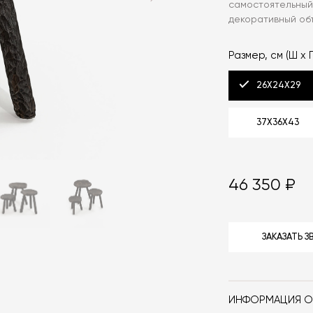
самостоятельный
декоративный объ
Размер, см (Ш х Г
26Х24Х29
37Х36Х43
46 350 ₽
ЗАКАЗАТЬ 
ИНФОРМАЦИЯ О