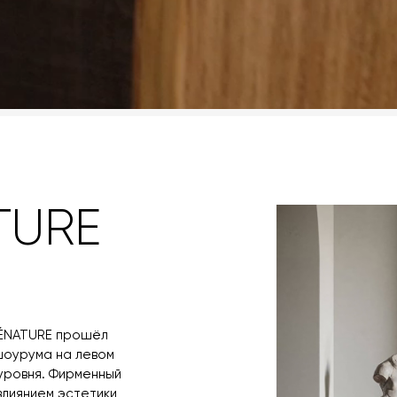
TURE
DÉNATURE прошёл
 шоурума на левом
уровня. Фирменный
влиянием эстетики