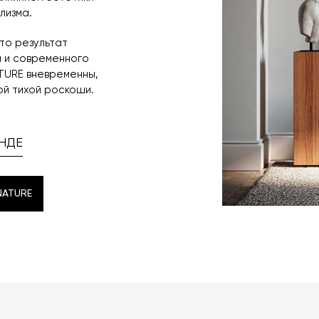
лизма.
то результат
й и современного
TURE вневременны,
й тихой роскоши.
НДЕ
NATURE
NATURE