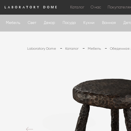
Каталог
О нас
Покупателя
Мебель
Свет
Декор
Посуда
Кухни
Ванная
Дет
Laboratory Dome
Каталог
Мебель
Обеденная 