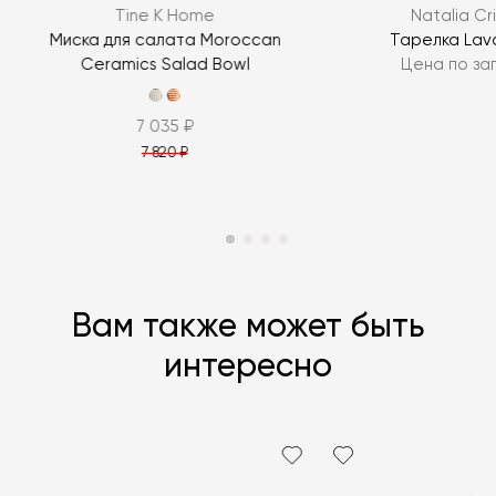
Tine K Home
Natalia Cr
ЗАДАТЬ ВОПРОС
Миска для салата Moroccan
Тарелка Lav
Ceramics Salad Bowl
Цена по за
7 035 ₽
7 820 ₽
Вам также может быть
интересно