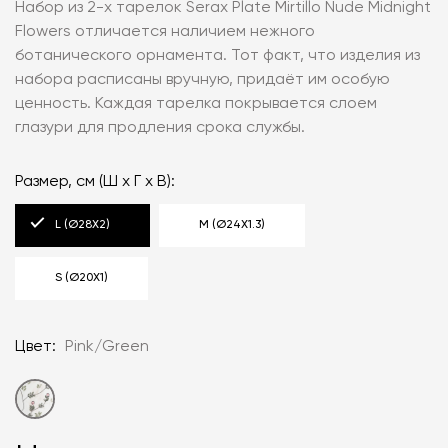
Набор из 2-х тарелок Serax Plate Mirtillo Nude Midnight
Flowers отличается наличием нежного
ботанического орнамента. Тот факт, что изделия из
набора расписаны вручную, придаёт им особую
ценность. Каждая тарелка покрывается слоем
глазури для продления срока службы.
Размер, см (Ш х Г х В):
L (Ø28X2)
M (Ø24Х1.3)
S (Ø20X1)
Цвет:
Pink/Green