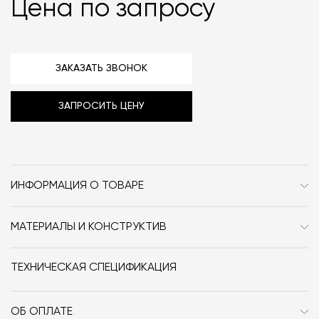
Цена по запросу
ЗАКАЗАТЬ ЗВОНОК
ЗАПРОСИТЬ ЦЕНУ
ИНФОРМАЦИЯ О ТОВАРЕ
Бренд
Serax
МАТЕРИАЛЫ И КОНСТРУКТИВ
Стиль
Современный /
Материал: фарфор.
Неоклассика
ТЕХНИЧЕСКАЯ СПЕЦИФИКАЦИЯ
Форма
круг
ОБ ОПЛАТЕ
Материал
фарфор