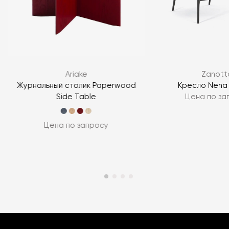
Ariake
Zanott
Журнальный столик Paperwood
Кресло Nena
Side Table
Цена по за
Цена по запросу