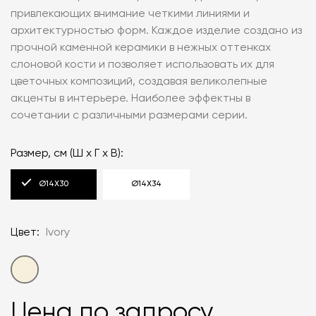
привлекающих внимание четкими линиями и
архитектурностью форм. Каждое изделие создано из
прочной каменной керамики в нежных оттенках
слоновой кости и позволяет использовать их для
цветочных композиций, создавая великолепные
акценты в интерьере. Наиболее эффектны в
сочетании с различными размерами серии.
Размер, см (Ш х Г х В):
Ø14X30
Ø14X34
Цвет:
Ivory
Цена по запросу