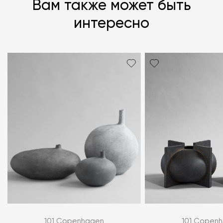
Вам также может быть
интересно
101 Copenhagen
101 Copen