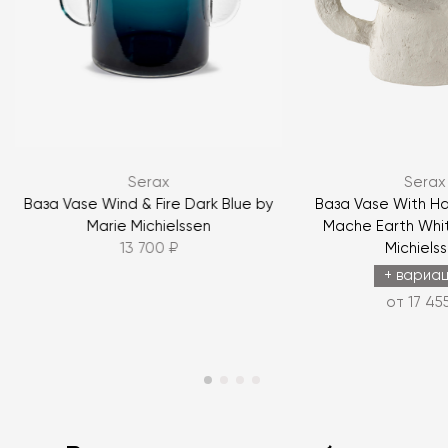
Я согласен с
политикой персональных данных
Serax
Serax
ЗАДАТЬ ВОПРОС
Ваза Vase Wind & Fire Dark Blue by
Ваза Vase With H
Marie Michielssen
Mache Earth Whit
ЗАДАТЬ ВОПРОС
13 700 ₽
Michiels
+ вариа
от 17 45