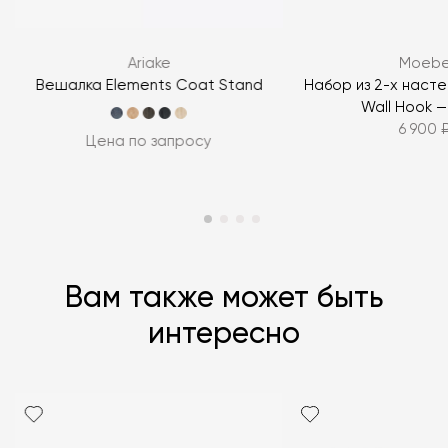
ЗАДАТЬ ВОПРОС
Ariake
Moeb
ЗАДАТЬ ВОПРОС
Вешалка Elements Coat Stand
Набор из 2-х наст
Wall Hook —
6 900 
Цена по запросу
Вам также может быть
интересно