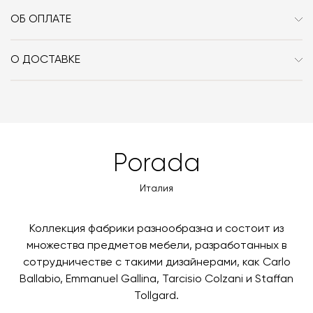
ОБ ОПЛАТЕ
При оформлении заказа в интернет-магазине вы
оплачиваете 100% стоимости заказа и доставки, если
О ДОСТАВКЕ
она выбрана способом получения. Мы сотрудничаем
Вы можете воспользоваться услугой доставки, либо
с платформой
PayKeeper
, благодаря которой вы
забрать покупки самостоятельно. Стоимость
можете оплатить заказ банковскими картами Visa,
доставки автоматически рассчитывается при
MasterCard, «МИР».
оформлении заказа – учитываются адрес и габариты
товара. Когда товары будут готовы к отправке, наш
Вы также можете воспользоваться возможностью
Porada
менеджер свяжется с вами для согласования
оплаты через банковский счет. Для оформления
контактных данных и адреса доставки. После
оплаты по счету, пожалуйста, свяжитесь с нами
Италия
поступления товара на терминал в городе
любым удобным для вас способом, либо оставьте
назначения представитель транспортной компании
заявку по форме обратной связи.
свяжется с вами, чтобы согласовать удобное для вас
Коллекция фабрики разнообразна и состоит из
время и дату доставки.
множества предметов мебели, разработанных в
сотрудничестве с такими дизайнерами, как Carlo
Ballabio, Emmanuel Gallina, Tarcisio Colzani и Staffan
Tollgard.