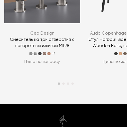
Cea Design
Audo Copenhagen
Смеситель на три отверстия с
Стул Harbour Side 
поворотным изливом MIL78
Wooden Base, u
+1
Цена по запросу
Цена по за