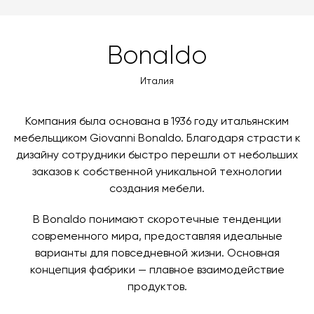
доставки автоматически рассчитывается при
MasterCard, «МИР».
оформлении заказа – учитываются адрес и габариты
товара. Когда товары будут готовы к отправке, наш
Вы также можете воспользоваться возможностью
Bonaldo
менеджер свяжется с вами для согласования
оплаты через банковский счет. Для оформления
контактных данных и адреса доставки. После
оплаты по счету, пожалуйста, свяжитесь с нами
Италия
поступления товара на терминал в городе
любым удобным для вас способом, либо оставьте
назначения представитель транспортной компании
заявку по форме обратной связи.
свяжется с вами, чтобы согласовать удобное для вас
Компания была основана в 1936 году итальянским
время и дату доставки.
мебельщиком Giovanni Bonaldo. Благодаря страсти к
дизайну сотрудники быстро перешли от небольших
заказов к собственной уникальной технологии
создания мебели.
В Bonaldo понимают скоротечные тенденции
современного мира, предоставляя идеальные
варианты для повседневной жизни. Основная
концепция фабрики — плавное взаимодействие
продуктов.