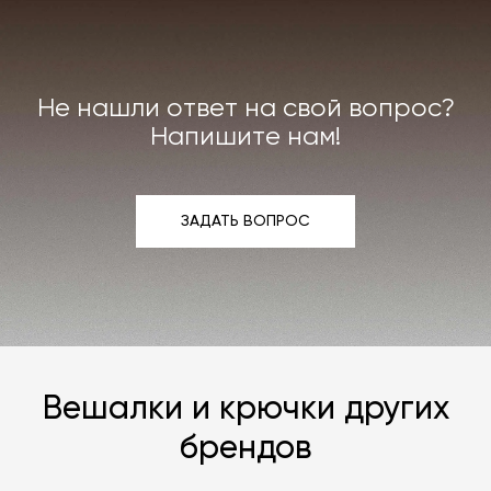
Индивидуально можем договориться о ремонте
или реставрации повреждённого предмета
интерьера. Все расходы на услуги мастерской
мы берём на себя.
Не нашли ответ на свой вопрос?
Подробнее –
«Гарантия»
,
«Доставка и возврат»
.
Напишите нам!
ЗАДАТЬ ВОПРОС
ЗАДАТЬ ВОПРОС
Вешалки и крючки других
брендов