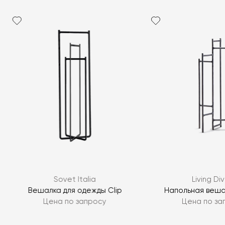
Я согласен с
политикой персональных данных
ЗАДАТЬ ВОПРОС
Sovet Italia
Living Div
ЗАДАТЬ ВОПРОС
Вешалка для одежды Clip
Напольная веша
Цена по запросу
Цена по за