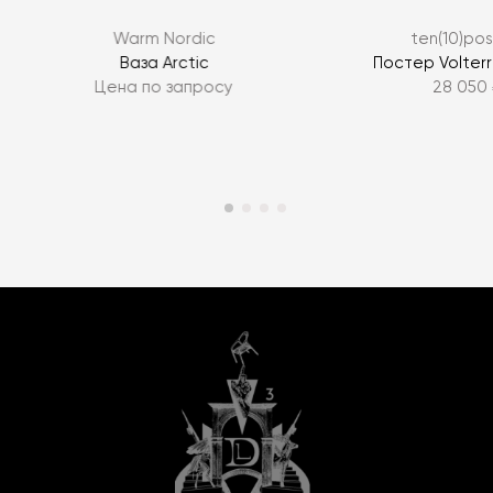
Warm Nordic
ten(10)pos
Ваза Arctic
Постер Volterr
Цена по запросу
28 050