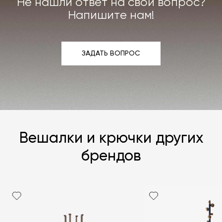
Не нашли ответ на свой вопрос?
Подробнее –
«Гарантия»
,
«Доставка и возврат»
.
Напишите нам!
ЗАДАТЬ ВОПРОС
ЗАДАТЬ ВОПРОС
Вешалки и крючки других
брендов