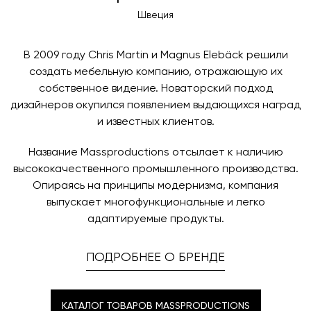
контактных данных и адреса доставки. После
оплаты по счету, пожалуйста, свяжитесь с нами
Швеция
поступления товара на терминал в городе
любым удобным для вас способом, либо оставьте
назначения представитель транспортной компании
заявку по форме обратной связи.
свяжется с вами, чтобы согласовать удобное для вас
В 2009 году Chris Martin и Magnus Elebäck решили
время и дату доставки.
создать мебельную компанию, отражающую их
собственное видение. Новаторский подход
дизайнеров окупился появлением выдающихся наград
и известных клиентов.
Название Massproductions отсылает к наличию
высококачественного промышленного производства.
Опираясь на принципы модернизма, компания
выпускает многофункциональные и легко
адаптируемые продукты.
ПОДРОБНЕЕ О БРЕНДЕ
КАТАЛОГ ТОВАРОВ MASSPRODUCTIONS