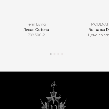
Ferm Living
MODÉNAT
Диван Catena
Банкетка 
709 500 ₽
Цена по за