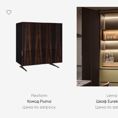
Я согласен с
политикой персональных данных
ЗАДАТЬ ВОПРОС
Flexform
Lema
ЗАДАТЬ ВОПРОС
Комод Piuma
Шкаф Eurek
Цена по запросу
Цена по за