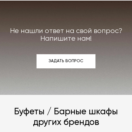
Индивидуально можем договориться о ремонте
или реставрации повреждённого предмета
интерьера. Все расходы на услуги мастерской
мы берём на себя.
Не нашли ответ на свой вопрос?
Подробнее –
«Гарантия»
,
«Доставка и возврат»
.
Напишите нам!
ЗАДАТЬ ВОПРОС
ЗАДАТЬ ВОПРОС
Буфеты / Барные шкафы
других брендов