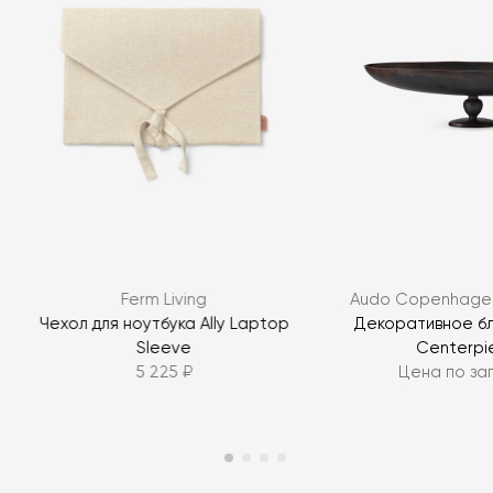
Я согласен с
политикой персональных данных
ЗАДАТЬ ВОПРОС
Ferm Living
Audo Copenhagen
ЗАДАТЬ ВОПРОС
Ø
Чехол для ноутбука Ally Laptop
Декоративное б
Sleeve
Centerpi
5 225 ₽
Цена по за