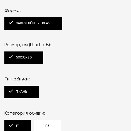
Форма:
ЗАКРУГЛЁННЫЕ КРАЯ
Размер, см (Ш x Г x В):
50X35X20
Тип обивки:
ТКАНЬ
Категория обивки:
P1
P3