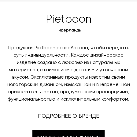
ссылке.
Форма
закруглённые края
Pietboon
Размер, см (Ш x Г x В)
50x35x20
Корзина Raf Basket изготовлена из
высококачественного текстиля.
Нидерланды
Вес, кг
1.00
ТЕХНИЧЕСКАЯ СПЕЦИФИКАЦИЯ
3d-модель
скачать
Продукция Pietboon разработана, чтобы передать
суть индивидуальности. Каждое дизайнерское
СХЕМА
изделие создано с любовью из натуральных
материалов, с вниманием к деталям и утонченным
ДОПОЛНЕНИЯ
вкусом. Эксклюзивные продукты известны своим
Корзина Raf Basket представлена на сайте в
новаторским дизайном, изысканной и вневременной
ограниченном количестве отделок. Чтобы
КАРТА ОТДЕЛОК
привлекательностью, продуманными пропорциями,
ознакомиться со всеми доступными образцами,
функциональностью и исключительным комфортом.
свяжитесь с менеджером.
ОБ ОПЛАТЕ
ПОДРОБНЕЕ О БРЕНДЕ
При оформлении заказа в интернет-магазине вы
оплачиваете 100% стоимости заказа и доставки, если
О ДОСТАВКЕ
она выбрана способом получения. Мы сотрудничаем
Вы можете воспользоваться услугой доставки, либо