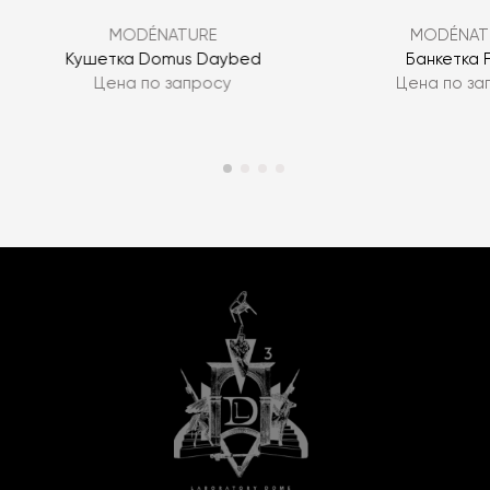
MODÉNATURE
MODÉNAT
Кушетка Domus Daybed
Банкетка F
Цена по запросу
Цена по за