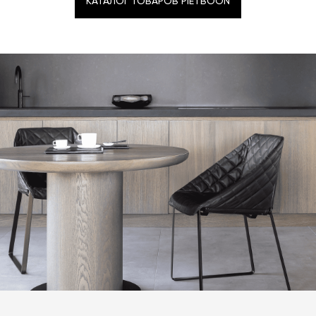
КАТАЛОГ ТОВАРОВ PIETBOON
с платформой
PayKeeper
, благодаря которой вы
забрать покупки самостоятельно. Стоимость
можете оплатить заказ банковскими картами Visa,
доставки автоматически рассчитывается при
КАТАЛОГ ТОВАРОВ PIETBOON
MasterCard, «МИР».
оформлении заказа – учитываются адрес и габариты
товара. Когда товары будут готовы к отправке, наш
Вы также можете воспользоваться возможностью
менеджер свяжется с вами для согласования
оплаты через банковский счет. Для оформления
контактных данных и адреса доставки. После
оплаты по счету, пожалуйста, свяжитесь с нами
поступления товара на терминал в городе
любым удобным для вас способом, либо оставьте
назначения представитель транспортной компании
заявку по форме обратной связи.
свяжется с вами, чтобы согласовать удобное для вас
время и дату доставки.