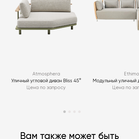
Я согласен с
политикой персональных данных
ЗАДАТЬ ВОПРОС
Atmosphera
Ethim
ЗАДАТЬ ВОПРОС
Уличный угловой диван Bliss 45°
Модульный уличный 
Цена по запросу
Цена по за
Вам также может быть