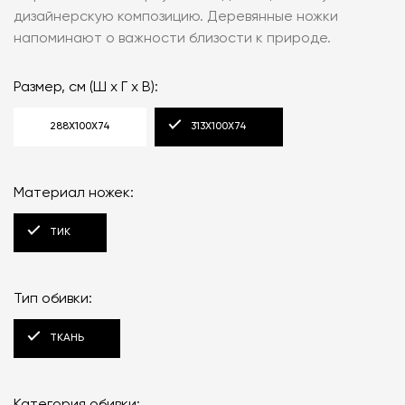
дизайнерскую композицию. Деревянные ножки
напоминают о важности близости к природе.
Размер, см (Ш x Г x В):
288Х100Х74
313Х100Х74
Материал ножек:
ТИК
Тип обивки:
ТКАНЬ