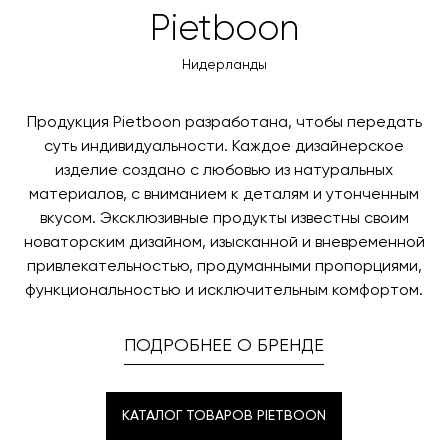
менеджер свяжется с вами для согласования
Pietboon
оплаты через банковский счет. Для оформления
контактных данных и адреса доставки. После
оплаты по счету, пожалуйста, свяжитесь с нами
поступления товара на терминал в городе
Нидерланды
любым удобным для вас способом, либо оставьте
назначения представитель транспортной компании
заявку по форме обратной связи.
свяжется с вами, чтобы согласовать удобное для вас
Продукция Pietboon разработана, чтобы передать
время и дату доставки.
суть индивидуальности. Каждое дизайнерское
изделие создано с любовью из натуральных
материалов, с вниманием к деталям и утонченным
вкусом. Эксклюзивные продукты известны своим
новаторским дизайном, изысканной и вневременной
привлекательностью, продуманными пропорциями,
функциональностью и исключительным комфортом.
ПОДРОБНЕЕ О БРЕНДЕ
КАТАЛОГ ТОВАРОВ PIETBOON