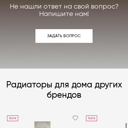
Не нашли ответ на свой вопрос?
Подробнее –
«Гарантия»
,
«Доставка и возврат»
.
Напишите нам!
ЗАДАТЬ ВОПРОС
ЗАДАТЬ ВОПРОС
Радиаторы для дома других
брендов
Sale
Sale