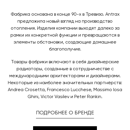
поступления товара на терминал в городе
любым удобным для вас способом, либо оставьте
назначения представитель транспортной компании
заявку по форме обратной связи.
свяжется с вами, чтобы согласовать удобное для вас
Фабрика основана в конце 90-х в Тревизо. Antrax
время и дату доставки.
предложила новый взгляд на производство
отопления. Изделия компании выходят далеко за
рамки их конкретной функции и превращаются в
элементы обстановки, создающие домашнее
благополучие.
Товары фабрики включают в себя дизайнерские
радиаторы, созданные в сотрудничестве с
международными архитекторами и дизайнерами.
Некоторые из наиболее значительных партнёрств:
Andrea Crosetta, Francesco Lucchese, Massimo Iosa
Ghini, Victor Vasilev и Peter Rankin.
ПОДРОБНЕЕ О БРЕНДЕ