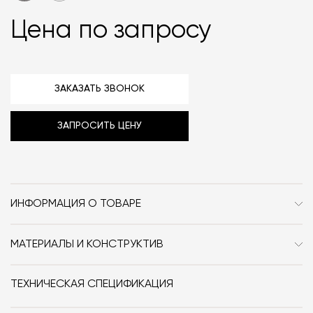
Цена по запросу
ЗАКАЗАТЬ ЗВОНОК
ЗАПРОСИТЬ ЦЕНУ
ИНФОРМАЦИЯ О ТОВАРЕ
Бренд
Antrax
МАТЕРИАЛЫ И КОНСТРУКТИВ
Стиль
Современный
Радиатор выполнен из алюминия.
Особенности
Металл / Электрический
ТЕХНИЧЕСКАЯ СПЕЦИФИКАЦИЯ