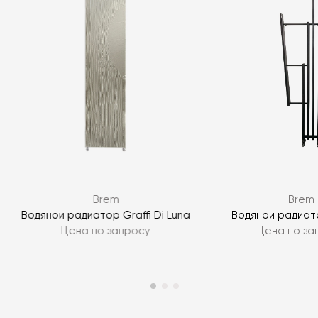
Я согласен с
политикой персональных данных
ЗАДАТЬ ВОПРОС
Brem
Brem
ЗАДАТЬ ВОПРОС
Водяной радиатор Graffi Di Luna
Водяной радиат
Цена по запросу
Цена по за