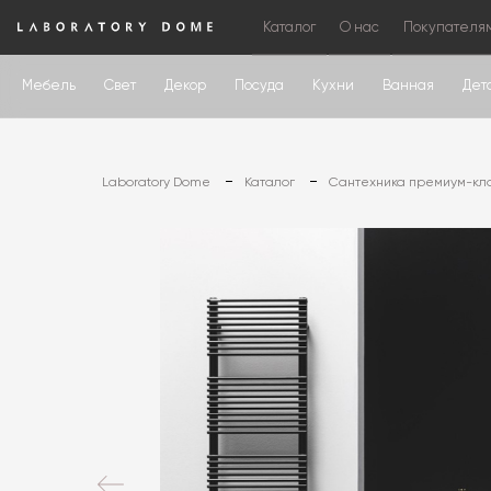
Каталог
О нас
Покупателя
Мебель
Свет
Декор
Посуда
Кухни
Ванная
Дет
Laboratory Dome
Каталог
Сантехника премиум-кл