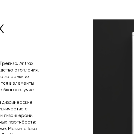
любым удобным 
назначения пр
заявку по форм
свяжется с вам
время и дату д
x
Тревизо. Antrax
одство отопления.
о за рамки их
тся в элементы
 благополучие.
я дизайнерские
удничестве с
и дизайнерами.
ных партнёрств:
se, Massimo Iosa