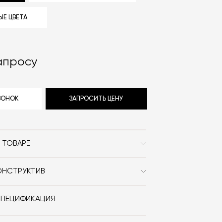
Е ЦВЕТА
апросу
ЗВОНОК
ЗАПРОСИТЬ ЦЕНУ
 ТОВАРЕ
Antrax
ОНСТРУКТИВ
Современный / Сканди /
тель выполнен из алюминия.
Неоклассика / Классика
СПЕЦИФИКАЦИЯ
Металл / Водяной