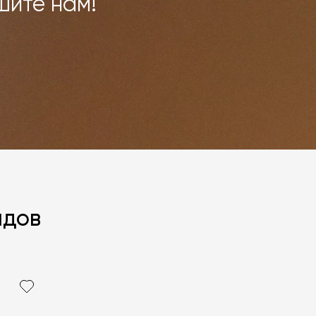
шите нам!
ндов
политикой персональных данных