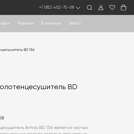
+7 (812) 402-75-08
кидки
Новинки
В наличии
Select
нцесушитель BD 13d
полотенцесушитель BD
0B
цесушитель Antrax BD 13d является частью