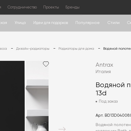
м
Сотрудничество
Проекты
Бренды
Популярное
Стили
ская
Улица
Идеи для подарков
С
асса
Дизайн-радиаторы
Радиаторы для дома
Водяной полоте
Antrax
Италия
Водяной 
13d
Под заказ
Арт.
BD13D04008
Водяной полотен