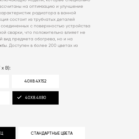
 включающую модели, которые специально
ассчитаны на оптимзацию и улучшение
характеристик радиатора в ванной
кция состоит из трубчатых деталей
, соединенных с поверхностью устройства
ой сварки, что положительно влияет не
й вид предмета обогрева, но и на
жбы. Доступен в более 200 цветах из
 x В):
40X8.4X152
40X8.4X80
ЕЦ
СТАНДАРТНЫЕ ЦВЕТА