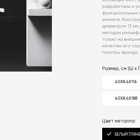
коллекции Bath,
разработаны и р
функциональных 
комнате. Констру
диаметром 13 мм
методом рельефн
только на внешни
качество его слу
палитры бренда.
Размер, см (Ш x Г
40X8.4X116
40X8.4X188
Цвет металла:
БЕЛЫЙ ГЛЯН