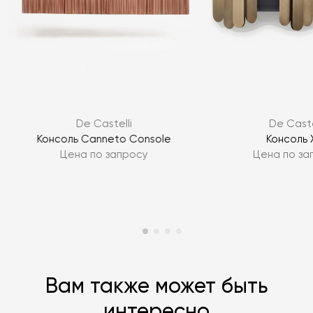
Я согласен с
политикой персональных данных
De Castelli
De Caste
ЗАДАТЬ ВОПРОС
Консоль Canneto Console
Консоль X
Цена по запросу
Цена по за
ЗАДАТЬ ВОПРОС
Вам также может быть
интересно