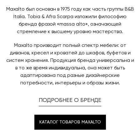
назначения представитель транспортной компании
заявку по форме обратной связи.
свяжется с вами, чтобы согласовать удобное для вас
Maxalto был основан в 1975 году как часть группы B&B
время и дату доставки.
Italia. Tobia & Afra Scarpa изложили философию
бренда фразой «massa alto», означающей
стремление к высшему уровню мастерства.
Maxalto производит полный спектр мебели: от
диванов, кресел и кроватей до шкафов, буфетов и
систем хранения. Продукция бренда универсальна и
в то же время индивидуальна, она может быть
адаптирована под разные дизайнерские
потребности, интерьеры и образы жизни.
ПОДРОБНЕЕ О БРЕНДЕ
КАТАЛОГ ТОВАРОВ MAXALTO
КАТАЛОГ ТОВАРОВ MAXALTO