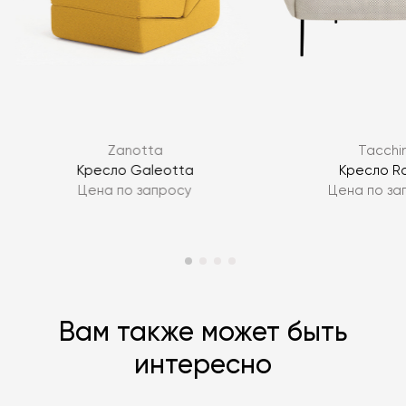
Я согласен с
политикой персональных данных
Zanotta
Tacchin
ЗАДАТЬ ВОПРОС
Кресло Galeotta
Кресло R
Цена по запросу
Цена по за
ЗАДАТЬ ВОПРОС
Вам также может быть
интересно