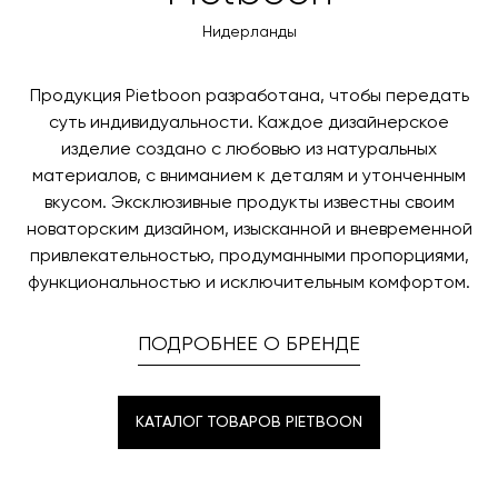
оплаты через банковский счет. Для оформления
контактных данных и адреса доставки. После
оплаты по счету, пожалуйста, свяжитесь с нами
Нидерланды
поступления товара на терминал в городе
любым удобным для вас способом, либо оставьте
назначения представитель транспортной компании
заявку по форме обратной связи.
свяжется с вами, чтобы согласовать удобное для вас
Продукция Pietboon разработана, чтобы передать
время и дату доставки.
суть индивидуальности. Каждое дизайнерское
изделие создано с любовью из натуральных
материалов, с вниманием к деталям и утонченным
вкусом. Эксклюзивные продукты известны своим
новаторским дизайном, изысканной и вневременной
привлекательностью, продуманными пропорциями,
функциональностью и исключительным комфортом.
ПОДРОБНЕЕ О БРЕНДЕ
КАТАЛОГ ТОВАРОВ PIETBOON
КАТАЛОГ ТОВАРОВ PIETBOON