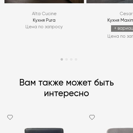
Alta Cucine
Cesar
ЗАДАТЬ ВОПРОС
Кухня Pura
Кухня Maxi
Цена по запросу
ЗАДАТЬ ВОПРОС
+ вариа
Цена по за
Вам также может быть
интересно