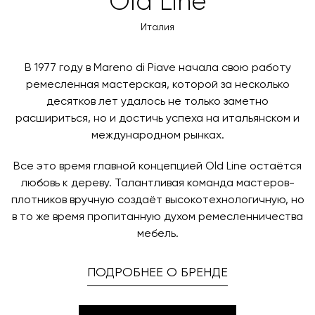
Old Line
NCS 1500-N.
оплаты через банковский счет. Для оформления
контактных данных и адреса доставки. После
Двери: Iris, Alpha.
оплаты по счету, пожалуйста, свяжитесь с нами
Италия
поступления товара на терминал в городе
любым удобным для вас способом, либо оставьте
назначения представитель транспортной компании
заявку по форме обратной связи.
свяжется с вами, чтобы согласовать удобное для вас
В 1977 году в Mareno di Piave начала свою работу
время и дату доставки.
ремесленная мастерская, которой за несколько
десятков лет удалось не только заметно
расшириться, но и достичь успеха на итальянском и
международном рынках.
Все это время главной концепцией Old Line остаётся
любовь к дереву. Талантливая команда мастеров-
плотников вручную создаёт высокотехнологичную, но
в то же время пропитанную духом ремесленничества
мебель.
ПОДРОБНЕЕ О БРЕНДЕ