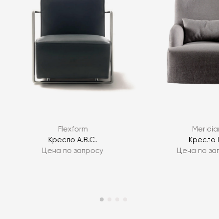
.
Flexform
Meridia
s
Кресло A.B.C.
Кресло L
Цена по запросу
Цена по за