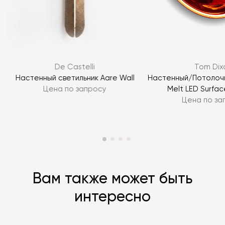
Я согласен с
политикой персональных данных
ЗАДАТЬ ВОПРОС
De Castelli
Tom Dix
ЗАДАТЬ ВОПРОС
Настенный светильник Aare Wall
Настенный/Потолочн
Цена по запросу
Melt LED Surfa
Цена по за
Вам также может быть
интересно