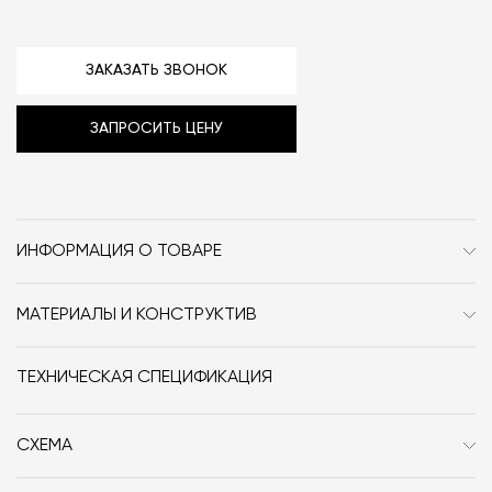
ЗАКАЗАТЬ ЗВОНОК
ЗАПРОСИТЬ ЦЕНУ
ИНФОРМАЦИЯ О ТОВАРЕ
Бренд
Lumina
МАТЕРИАЛЫ И КОНСТРУКТИВ
Стиль
Современный / Сканди
Бра выполнено из металла.
Особенности
Металл / Поворотные /
ТЕХНИЧЕСКАЯ СПЕЦИФИКАЦИЯ
Для чтения
СХЕМА
Дизайнер
Yaacov Kaufman