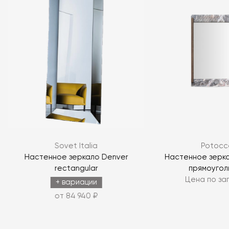
Я согласен с
политикой персональных данных
ЗАДАТЬ ВОПРОС
Sovet Italia
Potocc
ЗАДАТЬ ВОПРОС
e
Настенное зеркало Denver
Настенное зерка
rectangular
прямоугол
Цена по за
+ вариации
от 84 940 ₽