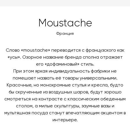
доставки автоматически рассчитывается при
MasterCard, «МИР».
оформлении заказа – учитываются адрес и габариты
товара. Когда товары будут готовы к отправке, наш
Вы также можете воспользоваться возможностью
Moustache
менеджер свяжется с вами для согласования
оплаты через банковский счет. Для оформления
контактных данных и адреса доставки. После
оплаты по счету, пожалуйста, свяжитесь с нами
Франция
поступления товара на терминал в городе
любым удобным для вас способом, либо оставьте
назначения представитель транспортной компании
заявку по форме обратной связи.
свяжется с вами, чтобы согласовать удобное для вас
Слово «moustache» переводится с французского как
время и дату доставки.
«усы». Озорное название бренда сполна отражает
его «дофаминовый» стиль.
При этом яркая индивидуальность фабрики не
помешает назвать её товары универсальными.
Красочные, но монохромные стулья и кресла, будто
бы скрученные из воздушных шаров, будут хорошо
смотреться на контрасте с классическим обеденным
столом, а милые скульптуры, заумные вазы и
мультяшная посуда станут впечатляющим акцентом в
интерьере.