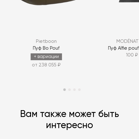
Я согласен с
политикой персональных данных
Pietboon
MODÉNAT
ЗАДАТЬ ВОПРОС
Пуф Bo Pouf
Пуф Alfie pou
100 ₽
ЗАДАТЬ ВОПРОС
+ вариации
от 238 055 ₽
Вам также может быть
интересно