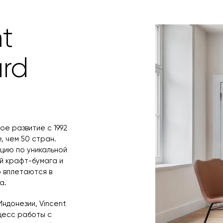
заявку по форм
свяжется с вам
время и дату д
t
rd
е развитие с 1992
, чем 50 стран.
кцию по уникальной
й крафт-бумага и
 вплетаются в
а.
ндонезии, Vincent
цесс работы с