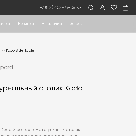
+7 (812) 402-75-08
кидки
Новинки
В наличии
Select
ик Kodo Side Table
ppard
урнальный столик Kodo
 Kodo Side Table – это уличный столик,