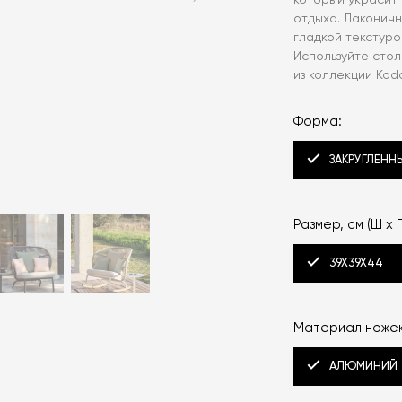
который украсит
отдыха. Лаконич
гладкой текстур
Используйте стол
из коллекции Kod
Форма:
ЗАКРУГЛЁННЫ
Размер, см (Ш x Г
39X39X44
Материал ножек
АЛЮМИНИЙ