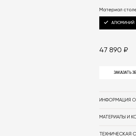
Материал стол
АЛЮМИНИЙ
47 890 ₽
ЗАКАЗАТЬ 
ИНФОРМАЦИЯ О
Бренд
МАТЕРИАЛЫ И К
Стиль
Ножки и столеш
алюминия.
Форма
ТЕХНИЧЕСКАЯ 