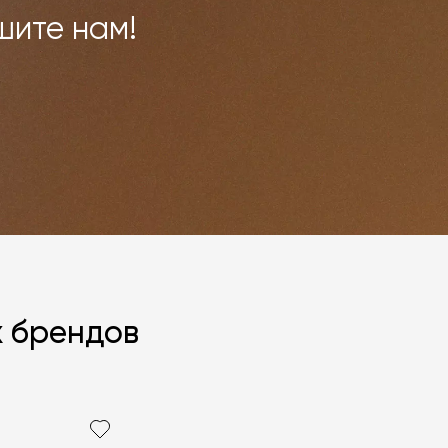
шите нам!
х брендов