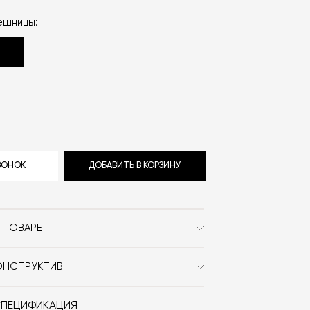
ешницы:
ЗВОНОК
ДОБАВИТЬ В КОРЗИНУ
 ТОВАРЕ
Vincent Sheppard
ОНСТРУКТИВ
Современный / Сканди
ница выполнены из серого или белого
закруглённые края
СПЕЦИФИКАЦИЯ