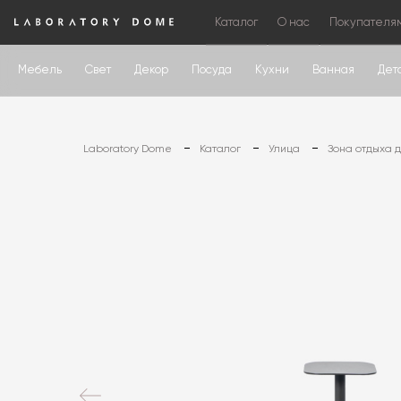
Каталог
О нас
Покупателя
Мебель
Свет
Декор
Посуда
Кухни
Ванная
Дет
Laboratory Dome
Каталог
Улица
Зона отдыха 